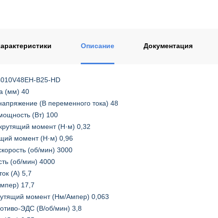
ентом
арактеристики
Описание
Документация
4010V48EH-B25-HD
а (мм) 40
апряжение (В переменного тока) 48
ощность (Вт) 100
рутящий момент (Н·м) 0,32
щий момент (Н·м) 0,96
корость (об/мин) 3000
ть (об/мин) 4000
ок (А) 5,7
Ампер) 17,7
утящий момент (Нм/Ампер) 0,063
отиво-ЭДС (В/об/мин) 3,8