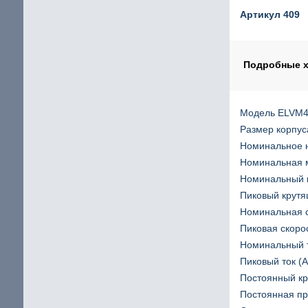
Шаговый двигатель с повышенным крутящим мом
Артикул 409
щие
IP65 Шаговый двигатель
Шаговые двигатели Stepline
Подробные х
Модель ELVM
кие
Размер корпус
Номинальное н
Номинальная м
Номинальный к
Пиковый крутя
Номинальная с
Пиковая скорос
Номинальный т
Пиковый ток (
Постоянный кр
Постоянная пр