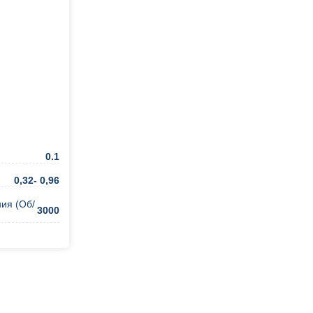
0.1
0,32- 0,96
ия (Об/
3000
ть в 1 клик