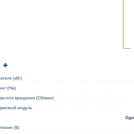
ателя (кВт)
ент (Нм)
астота вращения (Об/мин)
ормозной модуль
Одн
тания (В)