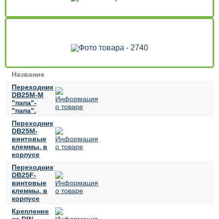
Название
Ц
Переходник
DB25M-M
"папа"-
"папа".
Переходник
DB25M-
винтовые
клеммы, в
корпусе
Переходник
DB25F-
винтовые
клеммы, в
корпусе
Крепление
на DIN-