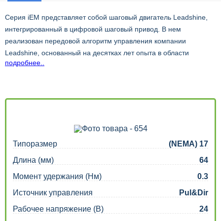
Серия iEM представляет собой шаговый двигатель Leadshine,
интегрированный в цифровой шаговый привод. В нем
реализован передовой алгоритм управления компании
Leadshine, основанный на десятках лет опыта в области
подробнее..
шагового и сервоуправления. Очень компактные размеры
позволяют экономить монтажное пространство, сократить
время подключения двигателя, уменьшить помехи, сократить
расходы на кабель и рабочую силу.
Серия iEM надежна и доступна по цене и отлично работает во
многих промышленных приложениях, таких как ЧПУ, 3D-
принтер, сценическое оборудование, медицина, электроника,
Типоразмер
(NEMA) 17
упаковка...
Длина (мм)
64
Момент удержания (Нм)
0.3
Источник управления
Pul&Dir
Рабочее напряжение (В)
24