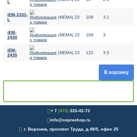
L
iEM-2331-
(NEMA) 23
109
3.1
L
iEM-
(NEMA) 23
109
3
2430
iEM-
(NEMA) 23
122
3.5
2435
В корзину
+ 7
(473)
333-42-73
info@ceprashop.ru

г. Воронеж, проспект Труда, д.48/5, офис 25