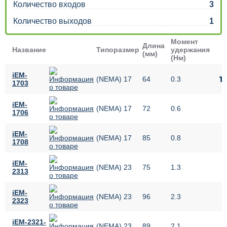
Количество входов
3
Количество выходов
1
Момент
Длина
Название
Типоразмер
удержания
Ц
(мм)
(Нм)
iEM-
1
(NEMA) 17
64
0.3
1703
iEM-
(NEMA) 17
72
0.6
1706
iEM-
(NEMA) 17
85
0.8
1708
iEM-
(NEMA) 23
75
1.3
2313
iEM-
(NEMA) 23
96
2.3
2323
iEM-2321-
(NEMA) 23
89
2.1