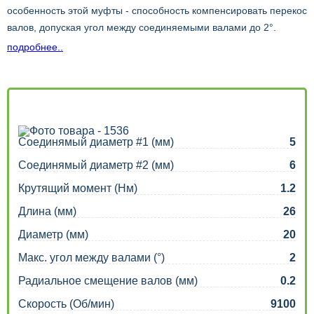
особенность этой муфты - способность компенсировать перекос
валов, допуская угол между соединяемыми валами до 2°.
Кроме того, она обладает небольшим эффектом
подробнее..
демпфирования вибраций. Поскольку нарезы выполняются
раздельно (не в одной спирали), сохраняется жесткость на
кручение. Крепится к валу с помощью стяжных болтов.
Соединямый диаметр #1 (мм)
5
Соединямый диаметр #2 (мм)
6
Крутящий момент (Нм)
1.2
Длина (мм)
26
Диаметр (мм)
20
Макс. угол между валами (°)
2
Радиальное смещение валов (мм)
0.2
Скорость (Об/мин)
9100