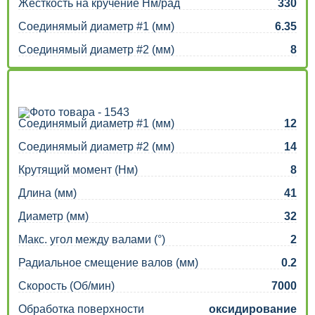
Жесткость на кручение Нм/рад
330
Соединямый диаметр #1 (мм)
6.35
Соединямый диаметр #2 (мм)
8
Соединямый диаметр #1 (мм)
12
Соединямый диаметр #2 (мм)
14
Крутящий момент (Нм)
8
Длина (мм)
41
Диаметр (мм)
32
Макс. угол между валами (°)
2
Радиальное смещение валов (мм)
0.2
Скорость (Об/мин)
7000
Обработка поверхности
оксидирование