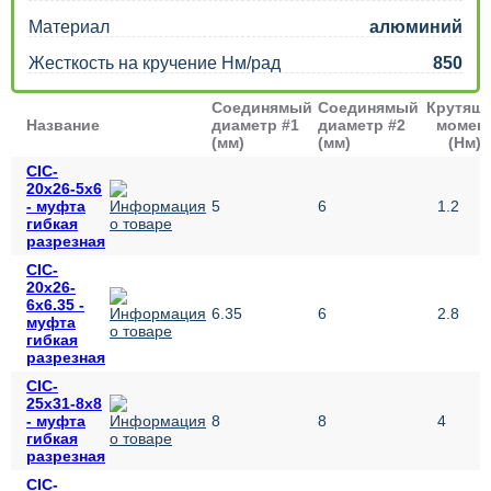
Материал
алюминий
Жесткость на кручение Нм/рад
850
Соединямый
Соединямый
Крутящ
Название
диаметр #1
диаметр #2
момен
(мм)
(мм)
(Нм)
CIC-
20х26-5х6
- муфта
5
6
1.2
гибкая
разрезная
CIC-
20х26-
6х6.35 -
6.35
6
2.8
муфта
гибкая
разрезная
CIC-
25х31-8х8
- муфта
8
8
4
гибкая
разрезная
CIC-