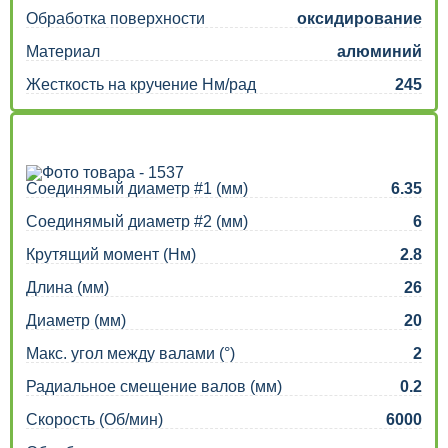
Обработка поверхности
оксидирование
Материал
алюминий
Жесткость на кручение Нм/рад
245
Соединямый диаметр #1 (мм)
6.35
Соединямый диаметр #2 (мм)
6
Крутящий момент (Нм)
2.8
Длина (мм)
26
Диаметр (мм)
20
Макс. угол между валами (°)
2
Радиальное смещение валов (мм)
0.2
Скорость (Об/мин)
6000