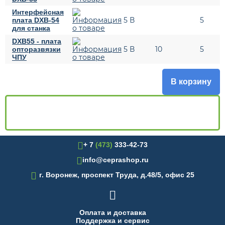
Интерфейсная
5 В
5
плата DXB-54
для станка
DXB55 - плата
5 В
10
5
опторазвязки
ЧПУ
В корзину
+ 7
(473)
333-42-73
info@ceprashop.ru

г. Воронеж, проспект Труда, д.48/5, офис 25

Оплата и доставка
Поддержка и сервис