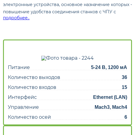
электронные устройства, основное назначение которых -
повышение удобства соединения станков с ЧПУ с
подробнее..
компьютерами. В зависимости от модели платы
выполняют различные функции, такие как буферизация
и усиление сигнала, гальваническая развязка силовой
электроники и контроллера, и оснащены различными
разъемами. Правильно подобранные платы защищают
контроллер и повышают надежность всей системы.
Питание
5-24 В, 1200 мА
Количество выходов
36
Количество входов
15
Интерфейс
Ethernet (LAN)
Управление
Mach3, Mach4
Количество осей
6