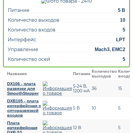
Питание
5 В
Количество выходов
10
Количество входов
5
Интерфейс
LPT
Управление
Mach3, EMC2
Количество осей
5
Количество
Колич
Название
Питание
выходов
входо
DX106 - плата
5-24 В,
36
15
развязки для
1200 мА
SmoothStepper
DXB105 - плата
интерфейсная с
5 В
10
5
опторазвязкой
входов
Плата
12 В
5
интерфейсная
DXB-53