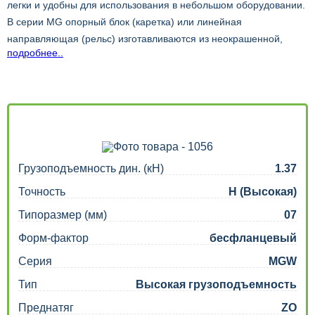
легки и удобны для использования в небольшом оборудовании.
В серии MG опорный блок (каретка) или линейная
направляющая (рельс) изготавливаются из неокрашенной,
подробнее..
нержавеющей стали и хромированных материалов. В серии
MGO опорный блок (каретка) изготавливаются из легких
композитных материалов. Геометрия поверхности рассчитана
на нагрузки во всех направлениях и характеризуется особой
жесткостью и точностью. Для определенных классов точности
предлагаются взаимозаменяемые модели.
Грузоподъемность дин. (кН)
1.37
Точность
H (Высокая)
Типоразмер (мм)
07
Форм-фактор
бесфланцевый
Серия
MGW
Тип
Высокая грузоподъемность
Преднатяг
ZO