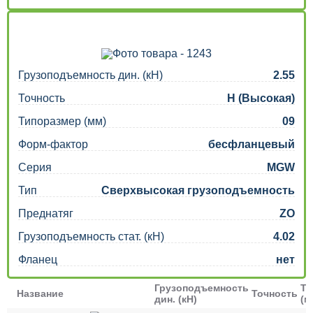
Грузоподъемность дин. (кН)
2.55
Точность
H (Высокая)
Типоразмер (мм)
09
Форм-фактор
бесфланцевый
Серия
MGW
Тип
Сверхвысокая грузоподъемность
Преднатяг
ZO
Грузоподъемность стат. (кН)
4.02
Фланец
нет
Грузоподъемность
Ти
Название
Точность
дин. (кН)
(м