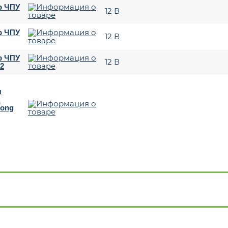
р ЧПУ
12 В
р ЧПУ
12 В
р ЧПУ
12 В
2
я
C
hong