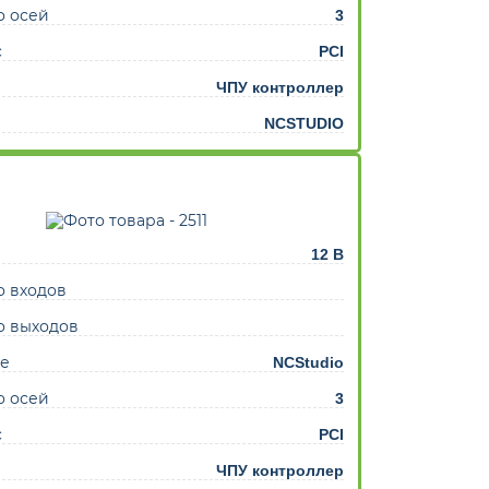
о осей
3
с
PCI
ЧПУ контроллер
NCSTUDIO
12 В
о входов
о выходов
е
NCStudio
о осей
3
с
PCI
ЧПУ контроллер