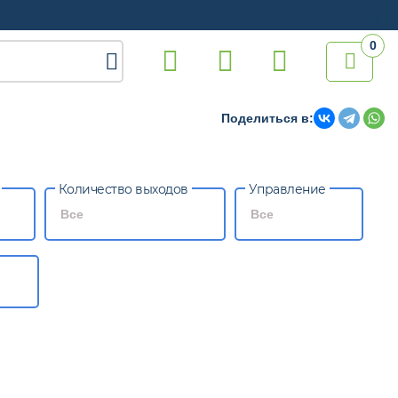
0

Поделиться в:
Количество выходов
Управление
Все
Все