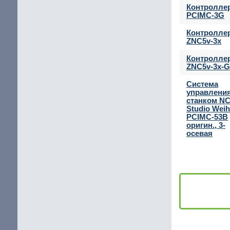
Контролле
PCIMC-3G
Контролле
ZNC5v-3x
Контролле
ZNC5v-3x-G
Система
управлени
станком N
Studio Wei
PCIMC-53B
оригин., 3-
осевая