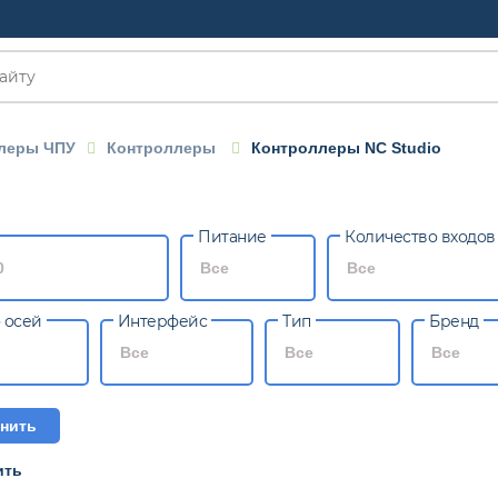
леры ЧПУ
Контроллеры
Контроллеры NC Studio
OM
Питание
Количество входов
0
Все
Все
 осей
Интерфейс
Тип
Бренд
Все
Все
Все
нить
ить