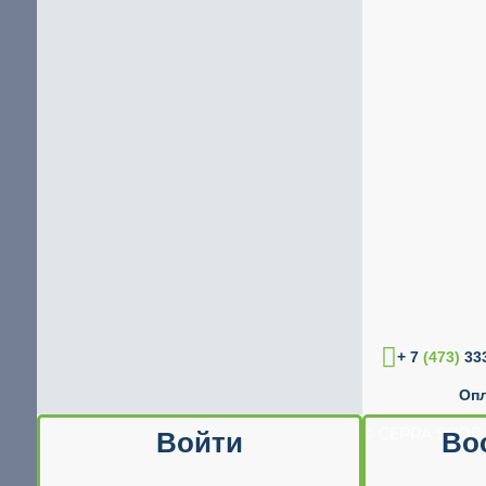
+ 7
(473)
333
Опл
© CEPRA SHOP 
Войти
Во