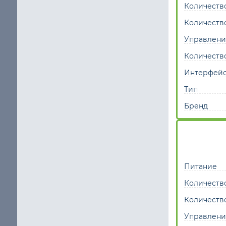
Количеств
Шаговый двигатель с повышенным крутящим мом
Количеств
щие
IP65 Шаговый двигатель
Управлени
Шаговые двигатели Stepline
Количеств
Интерфей
кие
Тип
Бренд
Питание
Количеств
Количеств
Управлени