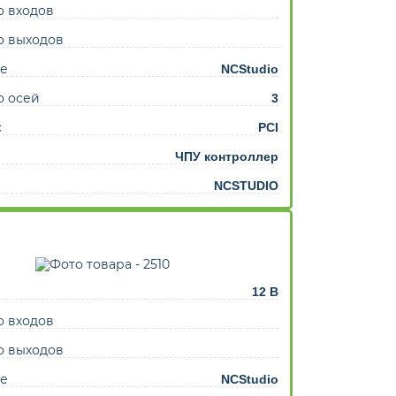
о входов
ентом
о выходов
е
NCStudio
о осей
3
с
PCI
ЧПУ контроллер
NCSTUDIO
12 В
о входов
о выходов
е
NCStudio