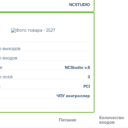
NCSTUDIO
о выходов
о входов
е
NCStudio v.8
о осей
3
с
PCI
ЧПУ контроллер
Количество
Питание
входов