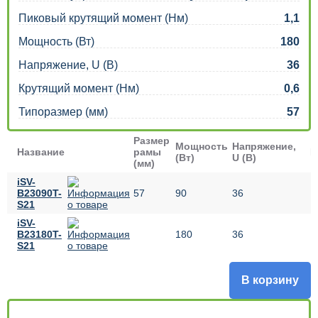
Пиковый крутящий момент (Нм)
1,1
Мощность (Вт)
180
Напряжение, U (В)
36
Крутящий момент (Нм)
0,6
Типоразмер (мм)
57
Размер
Мощность
Напряжение,
Название
рамы
Ц
(Вт)
U (В)
(мм)
iSV-
B23090T-
57
90
36
S21
iSV-
B23180T-
180
36
S21
В корзину