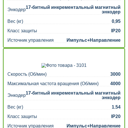
Замкнутый контур с 17-битным кодером
17-битный инкрементальный магнитный
Плавный ход
Энкодер
энкодер
Перегрузка: 180%~250% (1 с)
Вес (кг)
0,95
Простая настройка с помощью DIP-переключателя
Класс защиты
IP20
Источник управления
Импульс+Направление
Скорость (Об/мин)
3000
Максимальная частота вращения (Об/мин)
4000
17-битный инкрементальный магнитный
Энкодер
энкодер
Вес (кг)
1.54
Класс защиты
IP20
Источник управления
Импульс+Направление