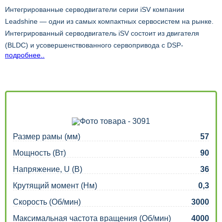
Интегрированные серводвигатели серии iSV компании
Leadshine — одни из самых компактных сервосистем на рынке.
Интегрированный серводвигатель iSV состоит из двигателя
(BLDC) и усовершенствованного сервопривода с DSP-
подробнее..
процессором. Благодаря компактному размеру и
интегрированным компонентам, серия iSV позволяет
сэкономить место для монтажа, исключить необходимость
подключения энкодера и двигателя, повысить надежность и
снизить затраты на кабели и рабочую силу. Управление
приводом осуществляется импульсно-управляющим сигналом.
Функции:
Размер рамы (мм)
57
Мощность (Вт)
90
Компактная конструкция: двигатель, энкодер и привод
образуют компактный блок.
Напряжение, U (В)
36
Простая установка: меньше кабелей и простота
Крутящий момент (Нм)
0,3
подключения
Скорость (Об/мин)
3000
Широкий диапазон входного напряжения: 24~48 В
постоянного тока
Максимальная частота вращения (Об/мин)
4000