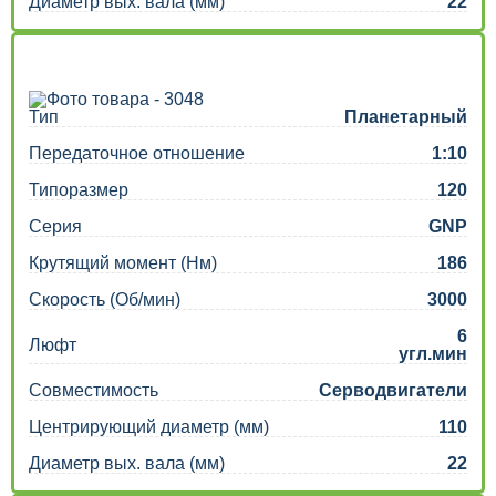
Диаметр вых. вала (мм)
22
Тип
Планетарный
Передаточное отношение
1:10
Типоразмер
120
Серия
GNP
Крутящий момент (Нм)
186
Скорость (Об/мин)
3000
6
Люфт
угл.мин
Совместимость
Серводвигатели
Центрирующий диаметр (мм)
110
Диаметр вых. вала (мм)
22