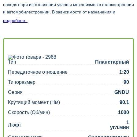
находят при изготовлении узлов и механизмов в станкостроении
и автомобилестроении. В зависимости от назначения и
конструктивных особенностей различают планетарные,
подробнее..
угловые, волновые, конические, цилиндрические и червячные
редукторы.
Тип
Планетарный
Передаточное отношение
1:20
Типоразмер
90
Серия
GNDU
Крутящий момент (Нм)
90.1
Скорость (Об/мин)
1000
1
Люфт
угл.мин