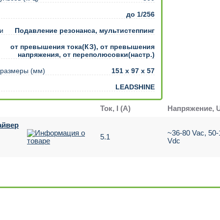
ентом
до 1/256
и
Подавление резонанса, мультистеппинг
от превышения тока(КЗ), от превышения
напряжения, от переполюсовки(настр.)
 размеры (мм)
151 х 97 х 57
LEADSHINE
Ток, I (А)
Напряжение, 
айвер
~36-80 Vac, 50-
5.1
Vdc