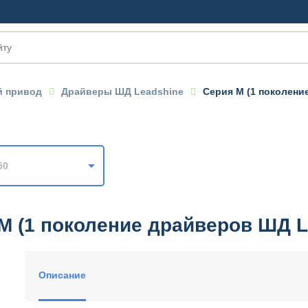
 привод
Драйверы ШД Leadshine
Серия M (1 поколени
OM
50
M (1 поколение драйверов ШД L
Описание