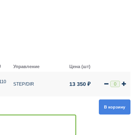
U
Управление
Цена (шт)
110
13 350 ₽
STEP/DIR
В корзину