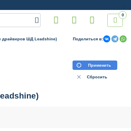
0

е драйверов ШД Leadshine)
Поделиться в:
Применить
Сбросить
eadshine)