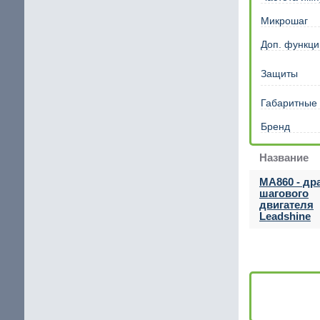
Шаговый двигатель с повышенным крутящим мом
Микрошаг
щие
IP65 Шаговый двигатель
Доп. функци
Шаговые двигатели Stepline
Защиты
Габаритные
кие
Бренд
Название
MA860 - др
шагового
двигателя
Leadshine