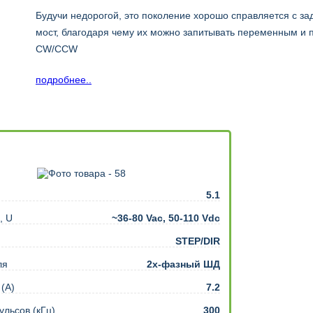
Будучи недорогой, это поколение хорошо справляется с з
мост, благодаря чему их можно запитывать переменным и
CW/CCW
подробнее..
5.1
, U
~36-80 Vac, 50-110 Vdc
STEP/DIR
ля
2х-фазный ШД
 (А)
7.2
ульсов (кГц)
300