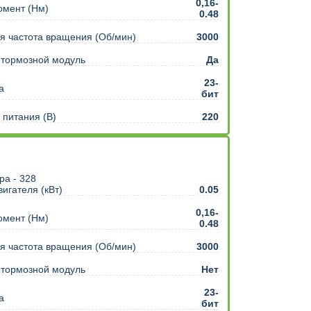
0,16-
омент (Нм)
0.48
 частота вращения (Об/мин)
3000
 тормозной модуль
Да
23-
а
бит
питания (В)
220
игателя (кВт)
0.05
0,16-
омент (Нм)
0.48
 частота вращения (Об/мин)
3000
 тормозной модуль
Нет
23-
а
бит