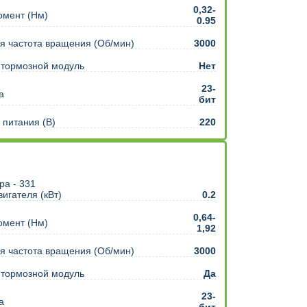
0,32-
омент (Нм)
0.95
 частота вращения (Об/мин)
3000
 тормозной модуль
Нет
23-
а
бит
питания (В)
220
игателя (кВт)
0.2
0,64-
омент (Нм)
1,92
 частота вращения (Об/мин)
3000
 тормозной модуль
Да
23-
а
бит