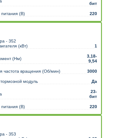
а
бит
питания (В)
220
игателя (кВт)
1
3,18-
омент (Нм)
9,54
 частота вращения (Об/мин)
3000
 тормозной модуль
Да
23-
а
бит
питания (В)
220