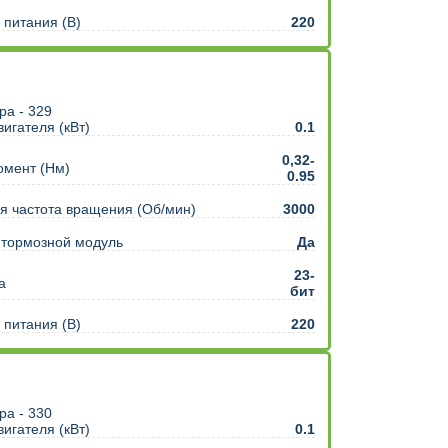
питания (В)
220
игателя (кВт)
0.1
0,32-
омент (Нм)
0.95
 частота вращения (Об/мин)
3000
 тормозной модуль
Да
23-
а
бит
питания (В)
220
игателя (кВт)
0.1