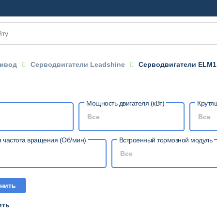
ивод
Серводвигатели Leadshine
Серводвигатели ELM1 
Мощность двигателя (кВт)
Крутя
Все
Все
 частота вращения (Об/мин)
Встроенный тормозной модуль
Все
нить
ить