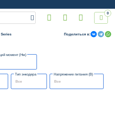
0

Series
Поделиться в:
щий момент (Нм)
Тип энкодера
Напряжение питания (В)
Все
Все