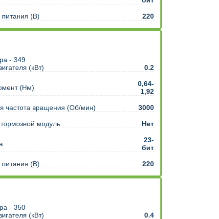
питания (В)
220
игателя (кВт)
0.2
0,64-
омент (Нм)
1,92
 частота вращения (Об/мин)
3000
 тормозной модуль
Нет
23-
а
бит
питания (В)
220
игателя (кВт)
0.4