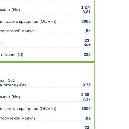
1,27-
омент (Нм)
3,81
 частота вращения (Об/мин)
3000
 тормозной модуль
Да
23-
а
бит
питания (В)
220
игателя (кВт)
0.75
2.39-
омент (Нм)
7,17
 частота вращения (Об/мин)
3000
 тормозной модуль
Да
23-