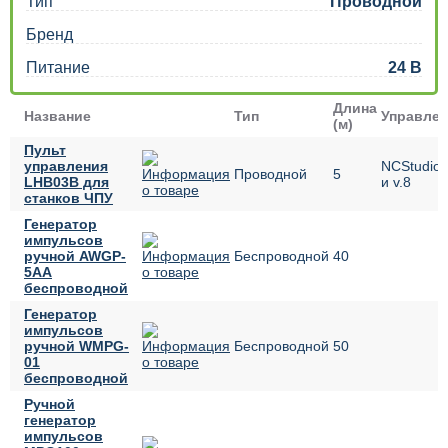
Тип
Проводной
Бренд
Питание
24 В
Длина
Название
Тип
Управле
(м)
Пульт
управления
NCStudio 
Проводной
5
LHB03B для
и v.8
станков ЧПУ
Генератор
импульсов
ручной AWGP-
Беспроводной
40
5AA
беспроводной
Генератор
импульсов
ручной WMPG-
Беспроводной
50
01
беспроводной
Ручной
генератор
импульсов