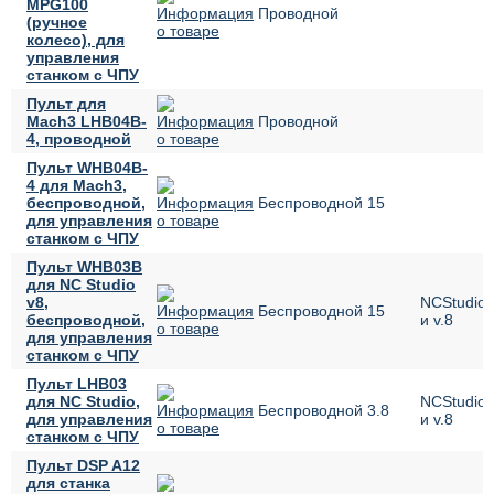
MPG100
Проводной
(ручное
колесо), для
управления
станком с ЧПУ
Пульт для
Mach3 LHB04B-
Проводной
4, проводной
Пульт WHB04B-
4 для Mach3,
беспроводной,
Беспроводной
15
для управления
станком с ЧПУ
Пульт WHB03B
для NC Studio
v8,
NCStudio 
Беспроводной
15
беспроводной,
и v.8
для управления
станком с ЧПУ
Пульт LHB03
для NC Studio,
NCStudio 
Беспроводной
3.8
для управления
и v.8
станком с ЧПУ
Пульт DSP A12
для станка