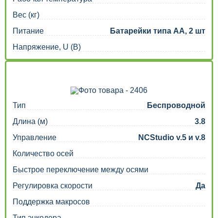
Вес (кг)
Питание
Батарейки типа АА, 2 шт
Напряжение, U (В)
Тип
Беспроводной
Длина (м)
3.8
Управление
NCStudio v.5 и v.8
Количество осей
Быстрое переключение между осями
Регулировка скорости
Да
Поддержка макросов
Тип энкодера