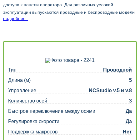
доступа к панели оператора. Для различных условий
эксплуатации выпускаются проводные и беспроводные модели
подробнее..
пультов управления, позволяющие работать на оптимальном
расстоянии от рабочей площадки в любой момент времени. С
помощью пульта управления можно изменять положение осей,
регулировать скорость подачи, устанавливать "нули" и
настраивать работу шпинделя; использование пультов для
станков с ЧПУ делает работу оператора более эффективной и
комфортной и позволяет ему свободно перемещаться по
Тип
Проводной
производственной площадке.
Длина (м)
5
Управление
NCStudio v.5 и v.8
Количество осей
3
Быстрое переключение между осями
Да
Регулировка скорости
Да
Поддержка макросов
Нет