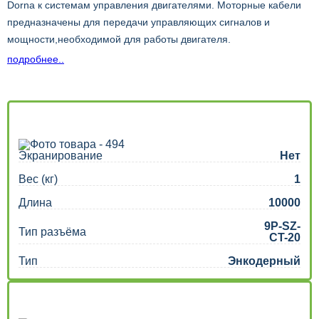
Dorna к системам управления двигателями. Моторные кабели
предназначены для передачи управляющих сигналов и
мощности,необходимой для работы двигателя.
подробнее..
Конструкция кабеля может варьироваться в зависимости от
области применения и специфических требований к двигателю
Dorna. Обычно кабель состоит из отдельных проводников,
соединенных в защитной оболочке, которая защищает их от
помех и электромагнитного излучения.
Экранирование
Нет
Вес (кг)
1
Длина
10000
9P-SZ-
Тип разъёма
CT-20
Тип
Энкодерный