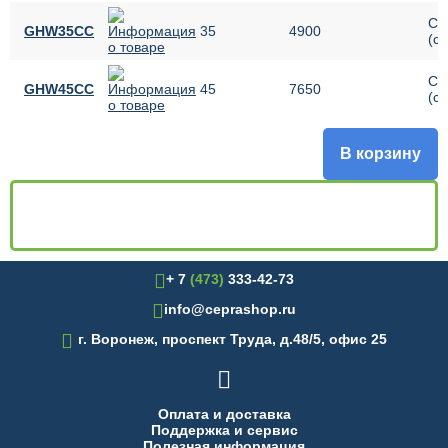
C
GHW35CС
35
4900
(ст
C
GHW45CС
45
7650
(ст
В корзину
+ 7
(473)
333-42-73
info@ceprashop.ru

г. Воронеж, проспект Труда, д.48/5, офис 25

Оплата и доставка
Поддержка и сервис
Полезная информация