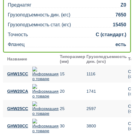
Преднатяг
Z0
Грузоподъемность дин. (кгс)
7650
Грузоподъемность стат. (кгс)
15450
Точность
C (стандарт.)
Фланец
есть
Типоразмер
Грузоподъемность
Название
То
(мм)
дин. (кгс)
C
GHW15CС
15
1116
(ст
C
GHW20CA
20
1741
(ст
C
GHW25CC
25
2597
(ст
C
GHW30CС
30
3800
(ст