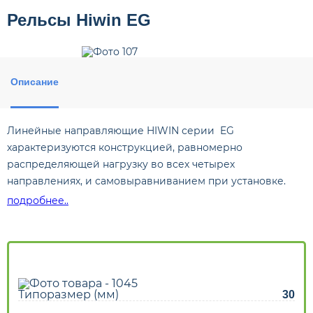
Рельсы Hiwin EG
Описание
Линейные направляющие HIWIN серии EG
характеризуются конструкцией, равномерно
распределяющей нагрузку во всех четырех
направлениях, и самовыравниванием при установке.
Это позволяет исключить ошибки и повысить точность
подробнее..
системы. Сочетание низкопрофильной конструкции
опорного блока (каретки) и длинной линейной
направляющей (рельса) делает конструкцию серии EG
идеальной для использования в высокоскоростных
автоматизированных системах и станках с габаритными
Типоразмер (мм)
30
ограничениями при монтаже.