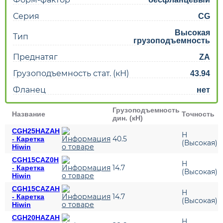
Серия
CG
Высокая
Тип
грузоподъемность
Преднатяг
ZA
Грузоподъемность стат. (кН)
43.94
Фланец
нет
Грузоподъемность
Название
Точность
дин. (кН)
CGH25HAZAH
H
40.5
- Каретка
(Высокая)
Hiwin
CGH15CAZ0H
H
14.7
- Каретка
(Высокая)
Hiwin
CGH15CAZAH
H
14.7
- Каретка
(Высокая)
Hiwin
CGH20HAZAH
H