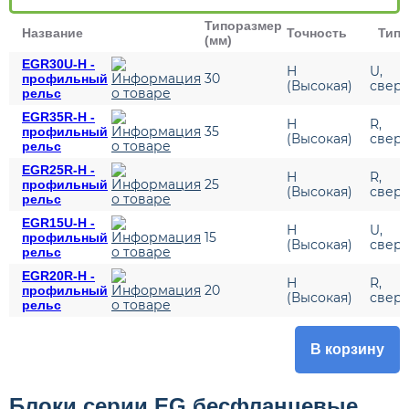
Типоразмер
Название
Точность
Тип
(мм)
EGR30U-H -
H
U,
30
профильный
(Высокая)
сверх
рельс
EGR35R-H -
H
R,
35
профильный
(Высокая)
сверх
рельс
EGR25R-H -
H
R,
25
профильный
(Высокая)
сверх
рельс
EGR15U-H -
H
U,
15
профильный
(Высокая)
сверх
рельс
EGR20R-H -
H
R,
20
профильный
(Высокая)
сверх
рельс
В корзину
Блоки серии EG бесфланцевые