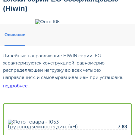
(Hiwin)
Описание
Линейные направляющие HIWIN серии EG
характеризуются конструкцией, равномерно
распределяющей нагрузку во всех четырех
направлениях, и самовыравниванием при установке.
Это позволяет исключить ошибки и повысить точность
подробнее..
системы. Сочетание низкопрофильной конструкции
опорного блока (каретки) и длинной линейной
направляющей (рельса) делает конструкцию серии EG
идеальной для использования в высокоскоростных
автоматизированных системах и станках с габаритными
Грузоподъемность дин. (кН)
7.83
ограничениями при монтаже.