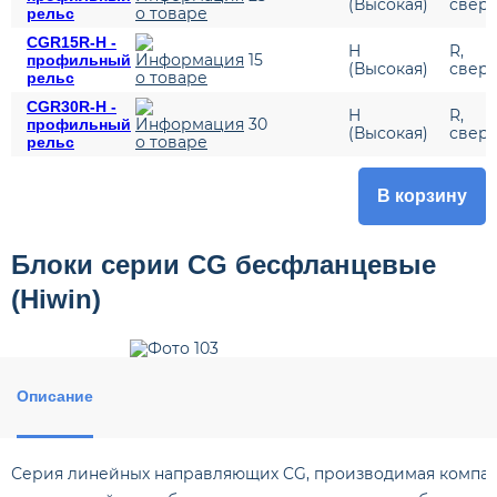
(Высокая)
сверх
рельс
CGR15R-H -
H
R,
15
профильный
(Высокая)
сверх
рельс
CGR30R-H -
H
R,
30
профильный
(Высокая)
сверх
рельс
В корзину
Блоки серии CG бесфланцевые
(Hiwin)
Описание
Серия линейных направляющих CG, производимая компани