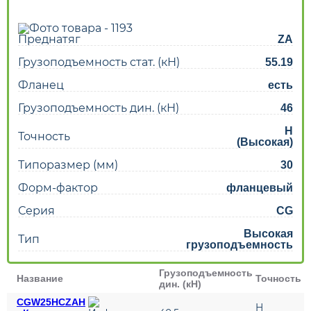
Преднатяг
ZA
Грузоподъемность стат. (кН)
55.19
Фланец
есть
Грузоподъемность дин. (кН)
46
H
Точность
(Высокая)
Типоразмер (мм)
30
Форм-фактор
фланцевый
Серия
CG
Высокая
Тип
грузоподъемность
Грузоподъемность
Название
Точность
дин. (кН)
CGW25HCZAH
H