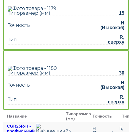
Типоразмер (мм)
15
H
Точность
(Высокая)
R,
Тип
сверху
Типоразмер (мм)
30
H
Точность
(Высокая)
R,
Тип
сверху
Типоразмер
Название
Точность
Тип
(мм)
CGR25R-H -
H
R,
25
профильный