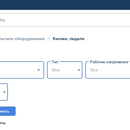
льтное оборудование
Кнопки, педали
OM
Тип
Рабочее напряжение
Все
Все
нить
ить