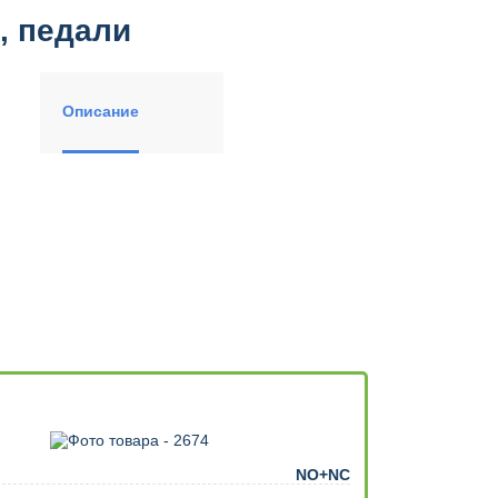
, педали
Описание
NO+NC