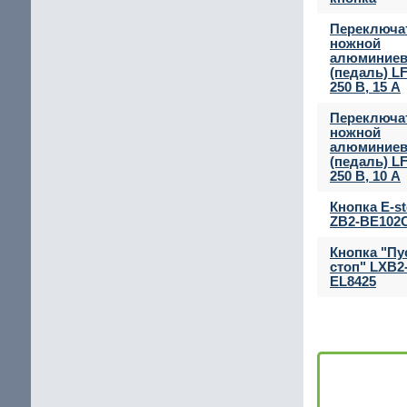
Переключа
ножной
алюминие
(педаль) LF
250 В, 15 А
Переключа
ножной
алюминие
(педаль) LF
250 В, 10 А
Кнопка E-s
ZB2-BE102
Кнопка "Пу
стоп" LXB2
EL8425