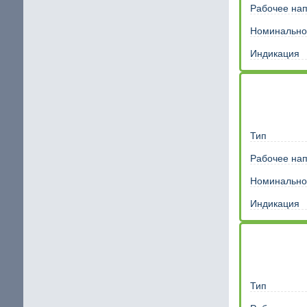
Рабочее на
Шаговый двигатель с повышенным крутящим мом
Номинально
щие
IP65 Шаговый двигатель
Индикация
Шаговые двигатели Stepline
кие
Тип
Рабочее на
Номинально
Индикация
Тип