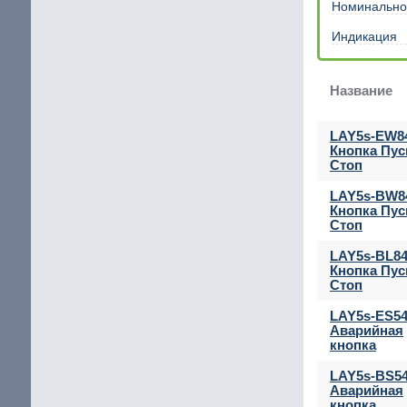
Номинально
Индикация
Название
LAY5s-EW8
Кнопка Пус
Стоп
LAY5s-BW8
Кнопка Пус
Стоп
LAY5s-BL84
Кнопка Пус
Стоп
LAY5s-ES54
Аварийная
кнопка
LAY5s-BS54
Аварийная
кнопка