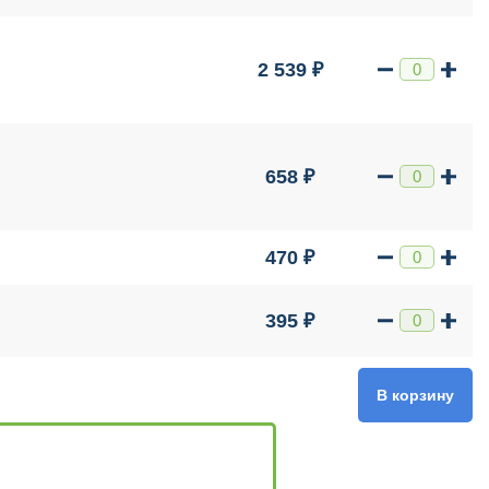
2 539 ₽
658 ₽
470 ₽
395 ₽
В корзину