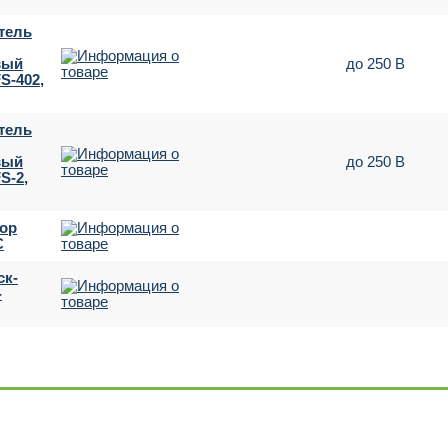
тель
вый
до 250 В
S-402,
тель
вый
до 250 В
S-2,
top
C
ск-
-