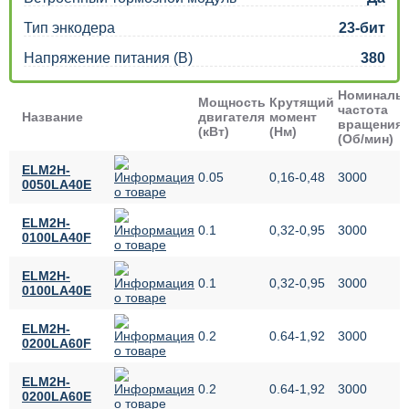
Тип энкодера
23-бит
Напряжение питания (В)
380
Номиналь
Мощность
Крутящий
частота
Название
двигателя
момент
вращения
(кВт)
(Нм)
(Об/мин)
ELM2H-
0.05
0,16-0,48
3000
0050LA40E
ELM2H-
0.1
0,32-0,95
3000
0100LA40F
ELM2H-
0.1
0,32-0,95
3000
0100LA40E
ELM2H-
0.2
0.64-1,92
3000
0200LA60F
ELM2H-
0.2
0.64-1,92
3000
0200LA60E