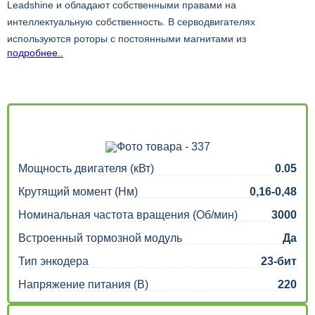
Leadshine и обладают собственными правами на
интеллектуальную собственность. В серводвигателях
используются роторы с постоянными магнитами из
подробнее..
редкоземельного неодим-железо-бора, обеспечивающие
высокую плотность крутящего момента, высокий пиковый
крутящий момент, низкий уровень шума, низкое повышение
температуры, низкое потребление тока. Мощность двигателей
составляет от 50 Вт до 7500 Вт, размер рамы - от 40 мм до 180
мм.
Мощность двигателя (кВт)
0.05
Крутящий момент (Нм)
0,16-0,48
Номинальная частота вращения (Об/мин)
3000
Встроенный тормозной модуль
Да
Тип энкодера
23-бит
Напряжение питания (В)
220