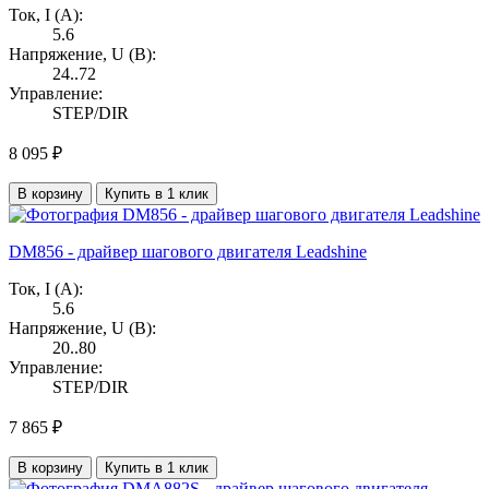
Ток, I (А):
5.6
Напряжение, U (В):
24..72
Управление:
STEP/DIR
8 095 ₽
В корзину
Купить в 1 клик
DM856 - драйвер шагового двигателя Leadshine
Ток, I (А):
5.6
Напряжение, U (В):
20..80
Управление:
STEP/DIR
7 865 ₽
В корзину
Купить в 1 клик