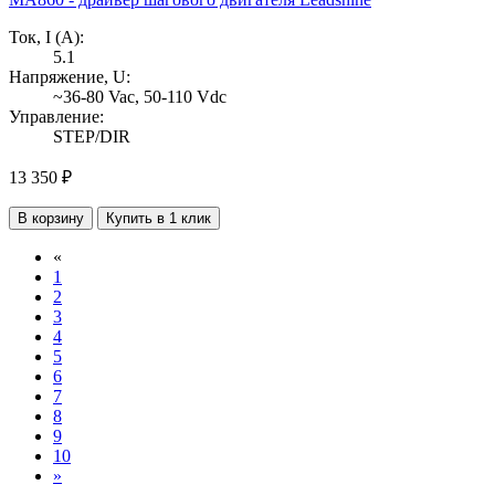
Ток, I (А):
5.1
Напряжение, U:
~36-80 Vac, 50-110 Vdc
Управление:
STEP/DIR
13 350 ₽
В корзину
Купить в 1 клик
«
1
2
3
4
5
6
7
8
9
10
»