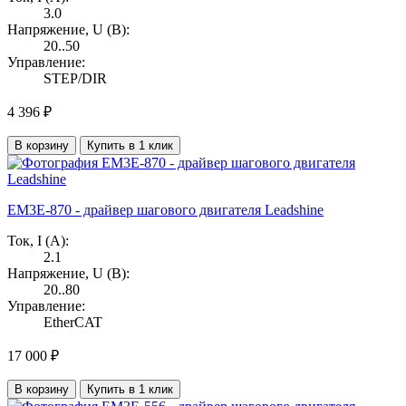
3.0
Напряжение, U (В):
20..50
Управление:
STEP/DIR
4 396 ₽
В корзину
Купить в 1 клик
EM3E-870 - драйвер шагового двигателя Leadshine
Ток, I (А):
2.1
Напряжение, U (В):
20..80
Управление:
EtherCAT
17 000 ₽
В корзину
Купить в 1 клик