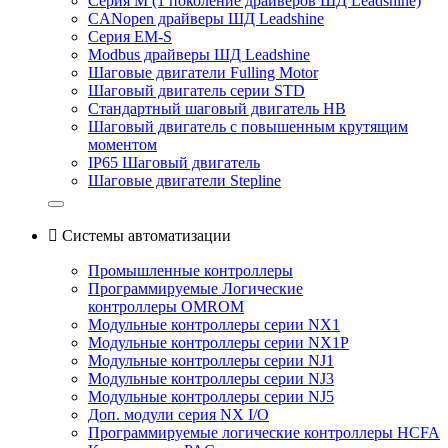
Серия M (1 поколение драйверов ШД Leadshine)
CANopen драйверы ШД Leadshine
Серия EM-S
Modbus драйверы ШД Leadshine
Шаговые двигатели Fulling Motor
Шаговый двигатель серии STD
Стандартный шаговый двигатель HB
Шаговый двигатель с повышенным крутящим
моментом
IP65 Шаговый двигатель
Шаговые двигатели Stepline

Системы автоматизации
Промышленные контроллеры
Программируемые Логические
контроллеры OMROM
Модульные контроллеры серии NX1
Модульные контроллеры серии NX1P
Модульные контроллеры серии NJ1
Модульные контроллеры серии NJ3
Модульные контроллеры серии NJ5
Доп. модули серия NX I/O
Программируемые логические контроллеры HCFA