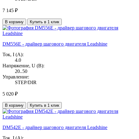
7 145 ₽
В корзину
Купить в 1 клик
DM556E - драйвер шагового двигателя Leadshine
Ток, I (А):
4.0
Напряжение, U (В):
20..50
Управление:
STEP/DIR
5 020 ₽
В корзину
Купить в 1 клик
DM542E - драйвер шагового двигателя Leadshine
Ток, I (А):