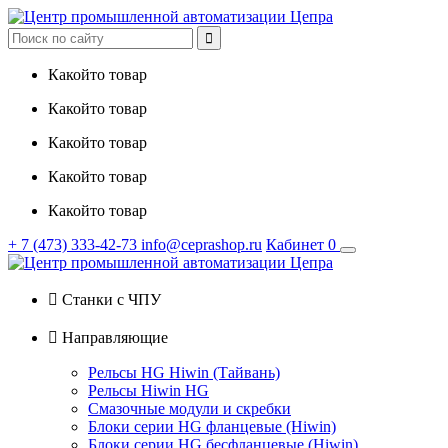

Какойто товар
Какойто товар
Какойто товар
Какойто товар
Какойто товар
+ 7
(473)
333-42-73
info@ceprashop.ru
Кабинет
0

Станки с ЧПУ

Направляющие
Рельсы HG Hiwin (Тайвань)
Рельсы Hiwin HG
Смазочные модули и скребки
Блоки серии HG фланцевые (Hiwin)
Блоки серии HG бесфланцевые (Hiwin)