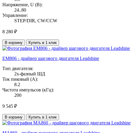
Напряжение, U (В):
24..80
Управление:
STEP/DIR, CW/CCW
8 280 ₽
В корзину
Купить в 1 клик
EM806 - драйвер шагового двигателя Leadshine
Тип двигателя:
2х-фазный ШД
Ток пиковый (А):
8.2
Частота импульсов (кГц):
200
9 545 ₽
В корзину
Купить в 1 клик
MA860 - драйвер шагового двигателя Leadshine