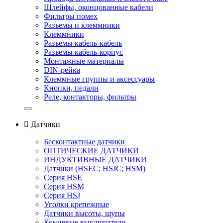
Шлейфы, оконцованные кабели
Фильтры помех
Разъемы и клеммники
Клеммники
Разъемы кабель-кабель
Разъемы кабель-корпус
Монтажные материалы
DIN-рейка
Клеммные группы и аксессуары
Кнопки, педали
Реле, контакторы, фильтры

Датчики
Бесконтактные датчики
ОПТИЧЕСКИЕ ДАТЧИКИ
ИНДУКТИВНЫЕ ДАТЧИКИ
Датчики (HSEС; HSJС; HSM)
Серия HSE
Серия HSM
Серия HSJ
Уголки крепежные
Датчики высоты, щупы
Концевые выключатели