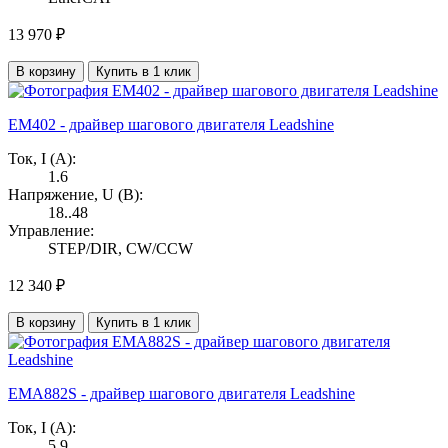
13 970 ₽
В корзину
Купить в 1 клик
EM402 - драйвер шагового двигателя Leadshine
Ток, I (А):
1.6
Напряжение, U (В):
18..48
Управление:
STEP/DIR, CW/CCW
12 340 ₽
В корзину
Купить в 1 клик
EMA882S - драйвер шагового двигателя Leadshine
Ток, I (А):
5.9