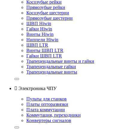
Косозубые рейки
Прямозубые рейки
Косозубые шестерни
Прямозубые шестерни
ШВП Hiwin
Гайки Hiwin
Винты Hiwin
Ниппели Hiwin
ШВП LTR
Винты ШВП LTR
Гайки ШВП LTR
Трапецеидальные винты и гайки
Трапецеидальные гайки
Трапецеидальные винты

Электроника ЧПУ
Пульты для станков
Платы опторазвязки
Плата коммутации
Коммутация, переходники
Конвертеры сигналов