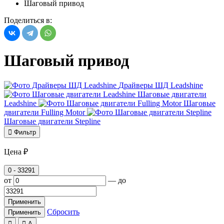
Шаговый привод
Поделиться в:
Шаговый привод
Драйверы ШД Leadshine
Шаговые двигатели
Leadshine
Шаговые
двигатели Fulling Motor
Шаговые двигатели Stepline

Фильтр
Цена ₽
0
-
33291
от
—
до
Применить
Сбросить
Применить


А