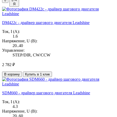
Я
DM422c - драйвер шагового двигателя Leadshine
Ток, I (А):
1.6
Напряжение, U (В):
20..40
Управление:
STEP/DIR, CW/CCW
2 782 ₽
В корзину
Купить в 1 клик
SDM660 - драйвер шагового двигателя Leadshine
Ток, I (А):
4.3
Напряжение, U (В):
20..60