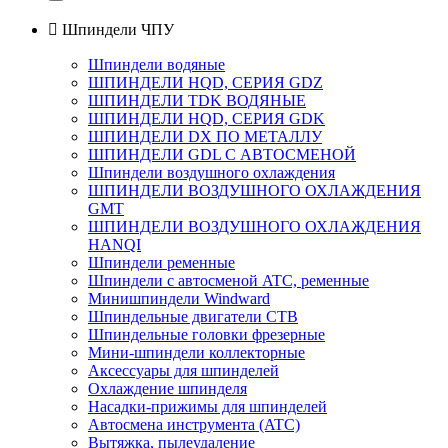

Шпиндели ЧПУ
Шпиндели водяные
ШПИНДЕЛИ HQD, СЕРИЯ GDZ
ШПИНДЕЛИ TDK ВОДЯНЫЕ
ШПИНДЕЛИ HQD, СЕРИЯ GDK
ШПИНДЕЛИ DX ПО МЕТАЛЛУ
ШПИНДЕЛИ GDL С АВТОСМЕНОЙ
Шпиндели воздушного охлаждения
ШПИНДЕЛИ ВОЗДУШНОГО ОХЛАЖДЕНИЯ
GMT
ШПИНДЕЛИ ВОЗДУШНОГО ОХЛАЖДЕНИЯ
HANQI
Шпиндели ременные
Шпиндели с автосменой ATC, ременные
Минишпиндели Windward
Шпиндельные двигатели СТВ
Шпиндельные головки фрезерные
Мини-шпиндели коллекторные
Аксессуары для шпинделей
Охлаждение шпинделя
Насадки-прижимы для шпинделей
Автосмена инструмента (ATC)
Вытяжка, пылеудаление