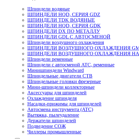
Шпиндели водяные
ШПИНДЕЛИ HQD, СЕРИЯ GDZ
ШПИНДЕЛИ TDK ВОДЯНЫЕ
ШПИНДЕЛИ HQD, СЕРИЯ GDK
ШПИНДЕЛИ DX ПО МЕТАЛЛУ
ШПИНДЕЛИ GDL С АВТОСМЕНОЙ
Шпиндели воздушного охлаждения
ШПИНДЕЛИ ВОЗДУШНОГО ОХЛАЖДЕНИЯ G
ШПИНДЕЛИ ВОЗДУШНОГО ОХЛАЖДЕНИЯ HA
Шпиндели ременные
Шпиндели с автосменой ATC, ременные
Минишпиндели Windward
Шпиндельные двигатели СТВ
Шпиндельные головки фрезерные
Мини-шпиндели коллекторные
Аксессуары для шпинделей
Охлаждение шпинделя
Насадки-прижимы для шпинделей
Автосмена инструмента (ATC)
Вытяжка, пылеудаление
Держатели шпинделей
Подведение СОЖ
Чиллеры промышленные