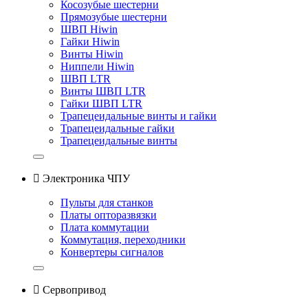
Косозубые шестерни
Прямозубые шестерни
ШВП Hiwin
Гайки Hiwin
Винты Hiwin
Ниппели Hiwin
ШВП LTR
Винты ШВП LTR
Гайки ШВП LTR
Трапецеидальные винты и гайки
Трапецеидальные гайки
Трапецеидальные винты

Электроника ЧПУ
Пульты для станков
Платы опторазвязки
Плата коммутации
Коммутация, переходники
Конвертеры сигналов

Сервопривод