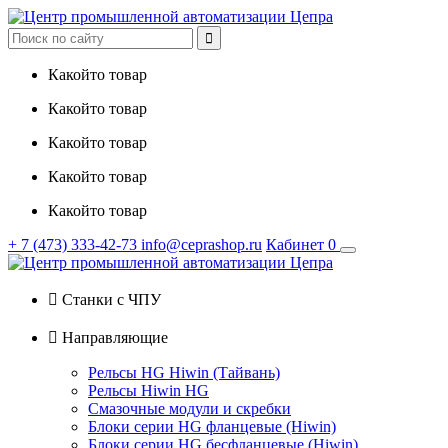

Какойто товар
Какойто товар
Какойто товар
Какойто товар
Какойто товар
+ 7
(473)
333-42-73
info@ceprashop.ru
Кабинет
0

Станки с ЧПУ

Направляющие
Рельсы HG Hiwin (Тайвань)
Рельсы Hiwin HG
Смазочные модули и скребки
Блоки серии HG фланцевые (Hiwin)
Блоки серии HG бесфланцевые (Hiwin)