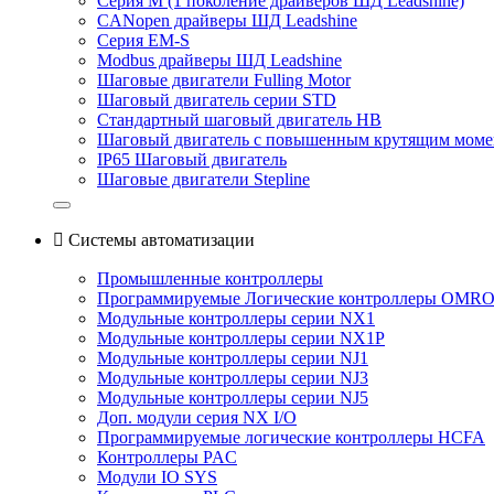
Серия M (1 поколение драйверов ШД Leadshine)
CANopen драйверы ШД Leadshine
Серия EM-S
Modbus драйверы ШД Leadshine
Шаговые двигатели Fulling Motor
Шаговый двигатель серии STD
Стандартный шаговый двигатель HB
Шаговый двигатель с повышенным крутящим мом
IP65 Шаговый двигатель
Шаговые двигатели Stepline

Системы автоматизации
Промышленные контроллеры
Программируемые Логические контроллеры OMR
Модульные контроллеры серии NX1
Модульные контроллеры серии NX1P
Модульные контроллеры серии NJ1
Модульные контроллеры серии NJ3
Модульные контроллеры серии NJ5
Доп. модули серия NX I/O
Программируемые логические контроллеры HCFA
Контроллеры PAC
Модули IO SYS