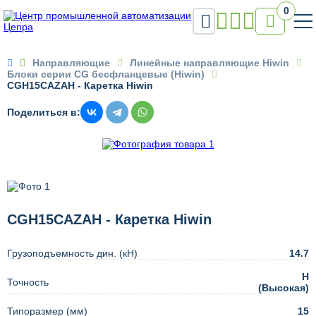
0


Направляющие
Линейные направляющие Hiwin
Блоки серии CG бесфланцевые (Hiwin)
CGH15CAZAH - Каретка Hiwin
Поделиться в:
CGH15CAZAH - Каретка Hiwin
Грузоподъемность дин. (кН)
14.7
H
Точность
(Высокая)
Типоразмер (мм)
15