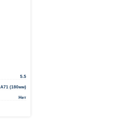
5.5
A71 (180мм)
Нет
ть в 1 клик