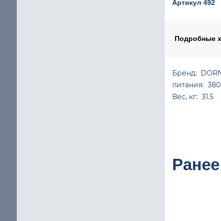
Артикул 492
Шаговый двигатель с повышенным крутящим мом
щие
IP65 Шаговый двигатель
Подробные х
Шаговые двигатели Stepline
Бренд: DORN
питания: 380
кие
Вес, кг: 31.5
Ранее