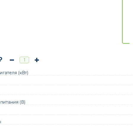
₽
гателя (кВт)
питания (В)
ы