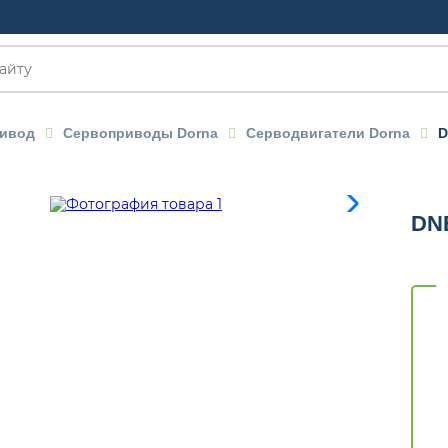
ивод
Сервоприводы Dorna
Серводвигатели Dorna
D
OM
DN