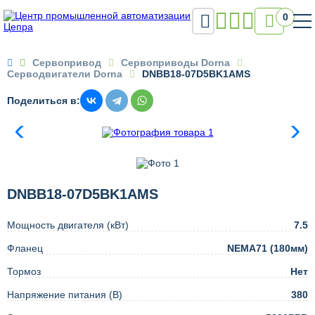

0

Сервопривод
Сервоприводы Dorna
Серводвигатели Dorna
DNBB18-07D5BK1AMS
Поделиться в:
DNBB18-07D5BK1AMS
Мощность двигателя (кВт)
7.5
Фланец
NEMA71 (180мм)
Тормоз
Нет
Напряжение питания (В)
380