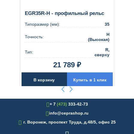
EGR35R-H - профильный рельс
Типоразмер (мм):
35
H
Точность:
(Высокая)
R,
Тип:
сверху
21 789 ₽
В корзину
Купить в 1 клик
+ 7
(473)
333-42-73
info@ceprashop.ru

г. Воронеж, проспект Труда, д.48/5, офис 25