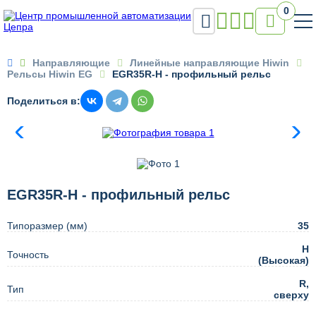
0


Направляющие
Линейные направляющие Hiwin
Рельсы Hiwin EG
EGR35R-H - профильный рельс
Поделиться в:
EGR35R-H - профильный рельс
Типоразмер (мм)
35
H
Точность
(Высокая)
R,
Тип
сверху