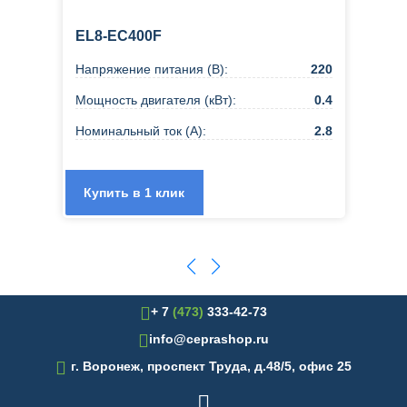
EL8-EC400F
Напряжение питания (В):
220
Мощность двигателя (кВт):
0.4
Номинальный ток (А):
2.8
Купить в 1 клик
+ 7
(473)
333-42-73
info@ceprashop.ru

г. Воронеж, проспект Труда, д.48/5, офис 25
