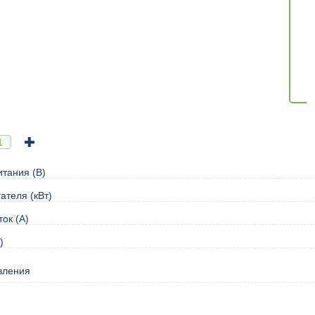
тания (В)
ателя (кВт)
ок (А)
)
вления