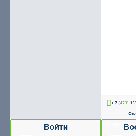
+ 7
(473)
333
Опл
© CEPRA SHOP 2
Войти
Во