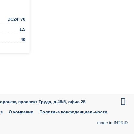
DC24~70
1.5
40
ть в 1 клик

Воронеж, проспект Труда, д.48/5, офис 25
ия
О компании
Политика конфиденциальности
made in INTRID