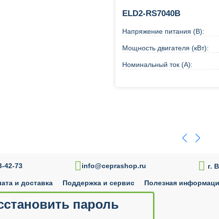
ELD2-RS7040B
Напряжение питания (В):
Мощность двигателя (кВт):
Номинальный ток (А):
В корзину
Купи

-42-73
info@ceprashop.ru
г. 
ата и доставка
Поддержка и сервис
Полезная информац
010 — 2026
сстановить пароль