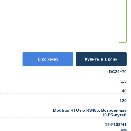
В корзину
Купить в 1 клик
DC24~70
1.5
40
120
Modbus RTU по RS485. Встроенные
16 PR-путей
194*103*41
мм