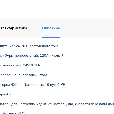
арактеристики
Описание
питания: 24-70 В постоянного тока
к: 40Арм непрерывный; 120А пиковый
озной выход: 24VDC/1A
равление, аналоговый вход
через RS485. Встроенные 16 путей PR
ера AB
чатели для настройки идентификатора узла, скорости передачи да
ь функции STO