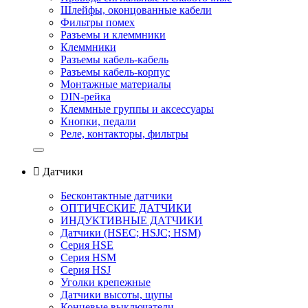
Шлейфы, оконцованные кабели
Фильтры помех
Разъемы и клеммники
Клеммники
Разъемы кабель-кабель
Разъемы кабель-корпус
Монтажные материалы
DIN-рейка
Клеммные группы и аксессуары
Кнопки, педали
Реле, контакторы, фильтры

Датчики
Бесконтактные датчики
ОПТИЧЕСКИЕ ДАТЧИКИ
ИНДУКТИВНЫЕ ДАТЧИКИ
Датчики (HSEС; HSJС; HSM)
Серия HSE
Серия HSM
Серия HSJ
Уголки крепежные
Датчики высоты, щупы
Концевые выключатели