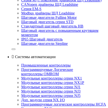
Серия M (1 поколение драйверов ШД Leadshine)
CANopen драйверы ШД Leadshine
Серия EM-S
Modbus драйверы ШД Leadshine
Шаговые двигатели Fulling Motor
Шаговый двигатель серии STD
Стандартный шаговый двигатель HB
Шаговый двигатель с повышенным крутящим
моментом
IP65 Шаговый двигатель
Шаговые двигатели Stepline

Системы автоматизации
Промышленные контроллеры
Программируемые Логические
контроллеры OMROM
Модульные контроллеры серии NX1
Модульные контроллеры серии NX1P
Модульные контроллеры серии NJ1
Модульные контроллеры серии NJ3
Модульные контроллеры серии NJ5
Доп. модули серия NX I/O
Программируемые логические контроллеры HCFA