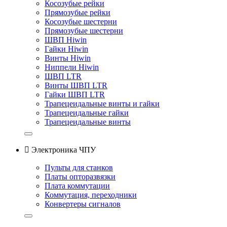
Косозубые рейки
Прямозубые рейки
Косозубые шестерни
Прямозубые шестерни
ШВП Hiwin
Гайки Hiwin
Винты Hiwin
Ниппели Hiwin
ШВП LTR
Винты ШВП LTR
Гайки ШВП LTR
Трапецеидальные винты и гайки
Трапецеидальные гайки
Трапецеидальные винты

Электроника ЧПУ
Пульты для станков
Платы опторазвязки
Плата коммутации
Коммутация, переходники
Конвертеры сигналов