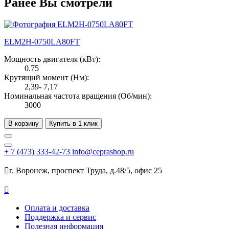
Ранее Вы смотрели
ELM2H-0750LA80FT
Мощность двигателя (кВт):
0.75
Крутящий момент (Нм):
2,39- 7,17
Номинальная частота вращения (Об/мин):
3000
В корзину
Купить в 1 клик
+ 7
(473)
333-42-73
info@ceprashop.ru

г. Воронеж, проспект Труда, д.48/5, офис 25

Оплата и доставка
Поддержка и сервис
Полезная информация