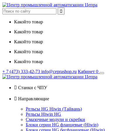

Какойто товар
Какойто товар
Какойто товар
Какойто товар
Какойто товар
+ 7
(473)
333-42-73
info@ceprashop.ru
Кабинет
0

Станки с ЧПУ

Направляющие
Рельсы HG Hiwin (Тайвань)
Рельсы Hiwin HG
Смазочные модули и скребки
Блоки серии HG фланцевые (Hiwin)
Блоки серии HG бесфланцевые (Hiwin)