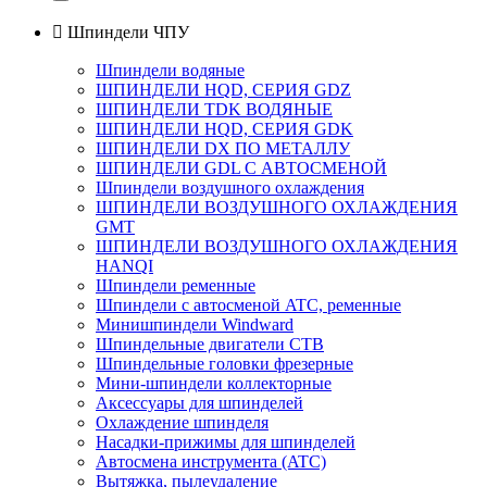

Шпиндели ЧПУ
Шпиндели водяные
ШПИНДЕЛИ HQD, СЕРИЯ GDZ
ШПИНДЕЛИ TDK ВОДЯНЫЕ
ШПИНДЕЛИ HQD, СЕРИЯ GDK
ШПИНДЕЛИ DX ПО МЕТАЛЛУ
ШПИНДЕЛИ GDL С АВТОСМЕНОЙ
Шпиндели воздушного охлаждения
ШПИНДЕЛИ ВОЗДУШНОГО ОХЛАЖДЕНИЯ
GMT
ШПИНДЕЛИ ВОЗДУШНОГО ОХЛАЖДЕНИЯ
HANQI
Шпиндели ременные
Шпиндели с автосменой ATC, ременные
Минишпиндели Windward
Шпиндельные двигатели СТВ
Шпиндельные головки фрезерные
Мини-шпиндели коллекторные
Аксессуары для шпинделей
Охлаждение шпинделя
Насадки-прижимы для шпинделей
Автосмена инструмента (ATC)
Вытяжка, пылеудаление