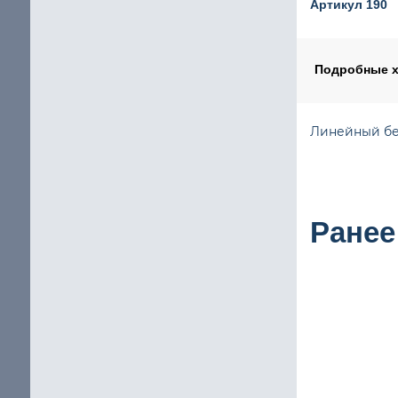
Артикул 190
Шаговый двигатель с повышенным крутящим мом
щие
IP65 Шаговый двигатель
Подробные х
Шаговые двигатели Stepline
Линейный бес
кие
Ранее