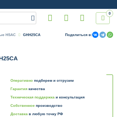
0

вые HSAC
GHH25CA
Поделиться в:
H25CA
Оперативно
подберем и отгрузим
Гарантия
качества
Техническая поддержка
и консультация
Собственное
производство
Доставка
в любую точку РФ