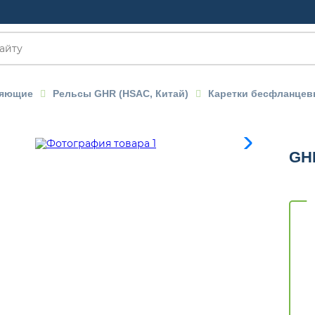
ляющие
Рельсы GHR (HSAC, Китай)
Каретки бесфланце
OM
GH