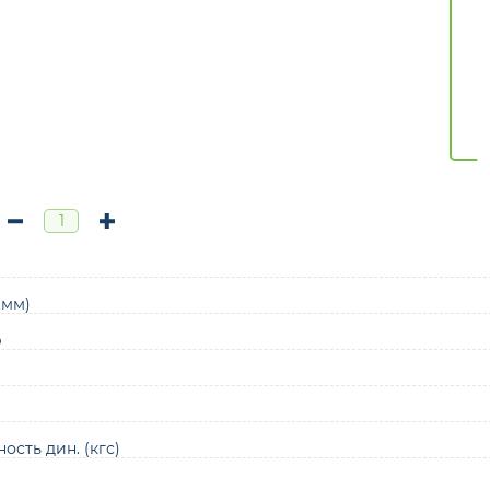
(мм)
р
ость дин. (кгс)