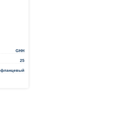
GHH
25
сфланцевый
ть в 1 клик