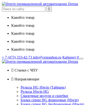

Какойто товар
Какойто товар
Какойто товар
Какойто товар
Какойто товар
+ 7
(473)
333-42-73
info@ceprashop.ru
Кабинет
0

Станки с ЧПУ

Направляющие
Рельсы HG Hiwin (Тайвань)
Рельсы Hiwin HG
Смазочные модули и скребки
Блоки серии HG фланцевые (Hiwin)
Блоки серии HG бесфланцевые (Hiwin)