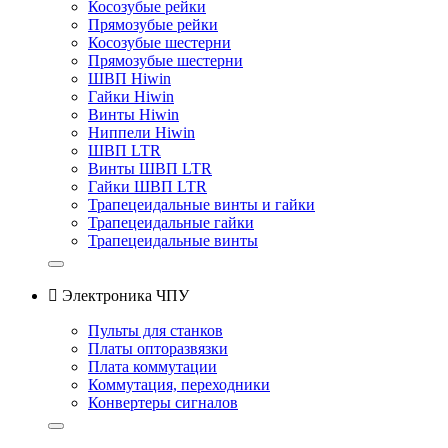
Косозубые рейки
Прямозубые рейки
Косозубые шестерни
Прямозубые шестерни
ШВП Hiwin
Гайки Hiwin
Винты Hiwin
Ниппели Hiwin
ШВП LTR
Винты ШВП LTR
Гайки ШВП LTR
Трапецеидальные винты и гайки
Трапецеидальные гайки
Трапецеидальные винты

Электроника ЧПУ
Пульты для станков
Платы опторазвязки
Плата коммутации
Коммутация, переходники
Конвертеры сигналов