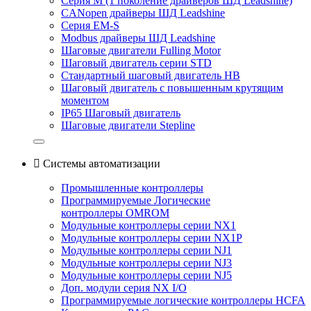
Серия M (1 поколение драйверов ШД Leadshine)
CANopen драйверы ШД Leadshine
Серия EM-S
Modbus драйверы ШД Leadshine
Шаговые двигатели Fulling Motor
Шаговый двигатель серии STD
Стандартный шаговый двигатель HB
Шаговый двигатель с повышенным крутящим
моментом
IP65 Шаговый двигатель
Шаговые двигатели Stepline

Системы автоматизации
Промышленные контроллеры
Программируемые Логические
контроллеры OMROM
Модульные контроллеры серии NX1
Модульные контроллеры серии NX1P
Модульные контроллеры серии NJ1
Модульные контроллеры серии NJ3
Модульные контроллеры серии NJ5
Доп. модули серия NX I/O
Программируемые логические контроллеры HCFA