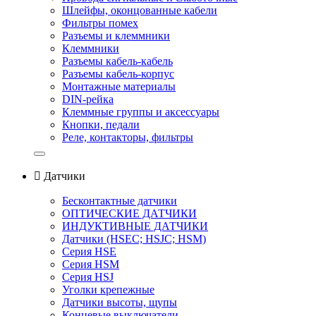
Шлейфы, оконцованные кабели
Фильтры помех
Разъемы и клеммники
Клеммники
Разъемы кабель-кабель
Разъемы кабель-корпус
Монтажные материалы
DIN-рейка
Клеммные группы и аксессуары
Кнопки, педали
Реле, контакторы, фильтры

Датчики
Бесконтактные датчики
ОПТИЧЕСКИЕ ДАТЧИКИ
ИНДУКТИВНЫЕ ДАТЧИКИ
Датчики (HSEС; HSJС; HSM)
Серия HSE
Серия HSM
Серия HSJ
Уголки крепежные
Датчики высоты, щупы
Концевые выключатели