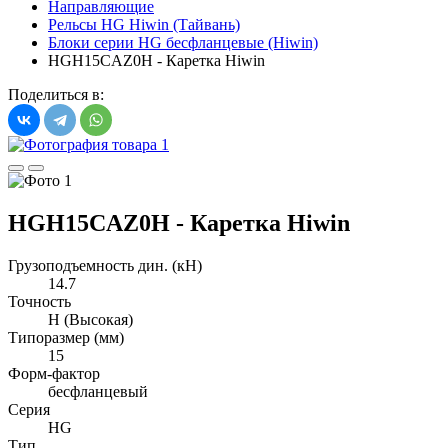
Направляющие
Рельсы HG Hiwin (Тайвань)
Блоки серии HG бесфланцевые (Hiwin)
HGH15CAZ0H - Каретка Hiwin
Поделиться в:
HGH15CAZ0H - Каретка Hiwin
Грузоподъемность дин. (кН)
14.7
Точность
H (Высокая)
Типоразмер (мм)
15
Форм-фактор
бесфланцевый
Серия
HG
Тип