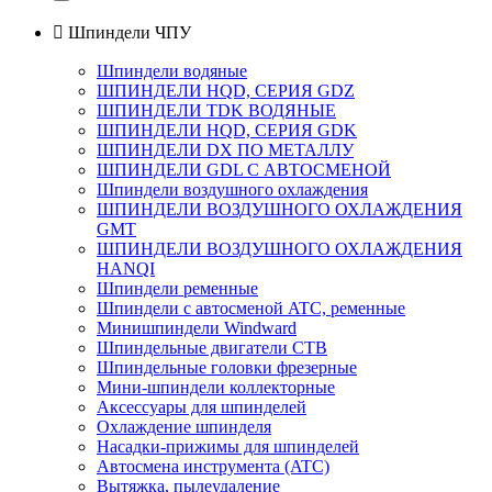

Шпиндели ЧПУ
Шпиндели водяные
ШПИНДЕЛИ HQD, СЕРИЯ GDZ
ШПИНДЕЛИ TDK ВОДЯНЫЕ
ШПИНДЕЛИ HQD, СЕРИЯ GDK
ШПИНДЕЛИ DX ПО МЕТАЛЛУ
ШПИНДЕЛИ GDL С АВТОСМЕНОЙ
Шпиндели воздушного охлаждения
ШПИНДЕЛИ ВОЗДУШНОГО ОХЛАЖДЕНИЯ
GMT
ШПИНДЕЛИ ВОЗДУШНОГО ОХЛАЖДЕНИЯ
HANQI
Шпиндели ременные
Шпиндели с автосменой ATC, ременные
Минишпиндели Windward
Шпиндельные двигатели СТВ
Шпиндельные головки фрезерные
Мини-шпиндели коллекторные
Аксессуары для шпинделей
Охлаждение шпинделя
Насадки-прижимы для шпинделей
Автосмена инструмента (ATC)
Вытяжка, пылеудаление