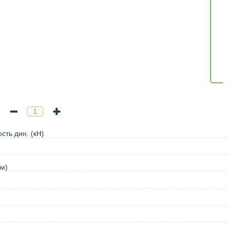
сть дин. (кН)
м)