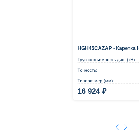
HGH45CAZAP - Каретка H
Грузоподъемность дин. (кН):
Точность:
Типоразмер (мм):
16 924 ₽
В корзину
Купи