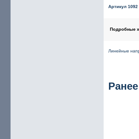
Шаговый двигатель с повышенным крутящим мом
Артикул 1092
щие
IP65 Шаговый двигатель
Шаговые двигатели Stepline
Подробные х
Линейные напр
кие
Ранее