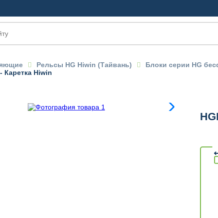
ляющие
Рельсы HG Hiwin (Тайвань)
Блоки серии HG бес
 Каретка Hiwin
OM
HGH