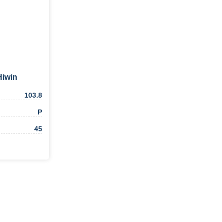
iwin
103.8
Р
45
ть в 1 клик