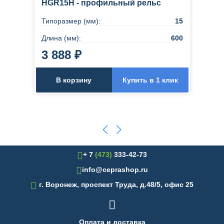
HGR15H - профильный рельс
Типоразмер (мм):
15
Длина (мм):
600
3 888 ₽
В корзину
Купить в 1 клик
+ 7
(473)
333-42-73
info@ceprashop.ru

г. Воронеж, проспект Труда, д.48/5, офис 25

Оплата и доставка