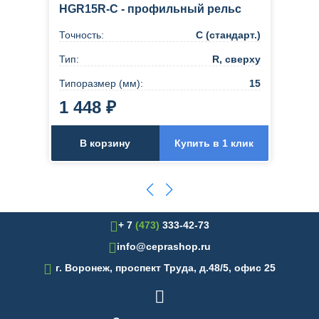
HGR15R-C - профильный рельс
Точность:
C (стандарт.)
Тип:
R, сверху
Типоразмер (мм):
15
1 448 ₽
В корзину
Купить в 1 клик
+ 7
(473)
333-42-73
info@ceprashop.ru

г. Воронеж, проспект Труда, д.48/5, офис 25
