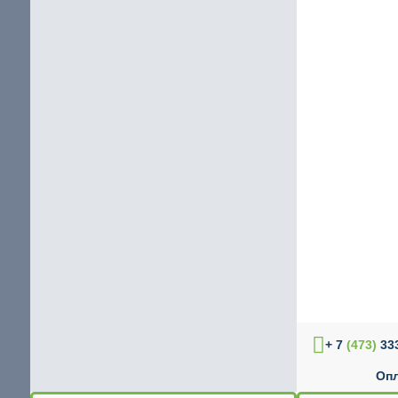
+ 7
(473)
333
Опл