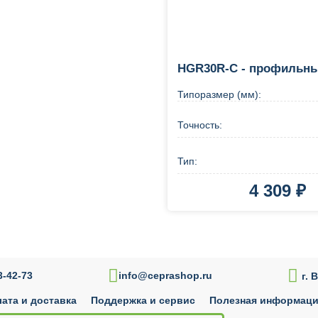
HGR30R-C - профильны
Типоразмер (мм):
Точность:
Тип:
4 309 ₽
В корзину
Купи

-42-73
info@ceprashop.ru
г. 
ата и доставка
Поддержка и сервис
Полезная информац