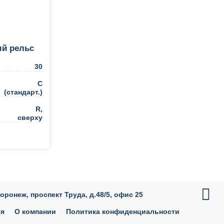
й рельс
30
C
(стандарт.)
R,
сверху
ть в 1 клик

Воронеж, проспект Труда, д.48/5, офис 25
ия
О компании
Политика конфиденциальности