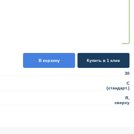
В корзину
Купить в 1 клик
30
C
(стандарт.)
R,
сверху