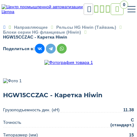
0


Направляющие
Рельсы HG Hiwin (Тайвань)
Блоки серии HG фланцевые (Hiwin)
HGW15CCZAC - Каретка Hiwin
Поделиться в:
HGW15CCZAC - Каретка Hiwin
Грузоподъемность дин. (кН)
11.38
C
Точность
(стандарт.)
Типоразмер (мм)
15