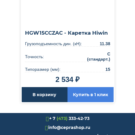
HGW15CCZAC - Каретка Hiwin
Грузоподъемность дин. (кН):
11.38
C
Точность:
(стандарт.)
Типоразмер (мм):
15
2 534 ₽
В корзину
Купить в 1 клик
+ 7
(473)
333-42-73
info@ceprashop.ru