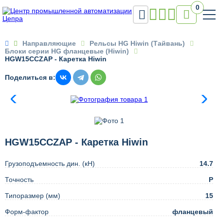
0


Направляющие
Рельсы HG Hiwin (Тайвань)
Блоки серии HG фланцевые (Hiwin)
HGW15CCZAP - Каретка Hiwin
Поделиться в:
HGW15CCZAP - Каретка Hiwin
Грузоподъемность дин. (кН)
14.7
Точность
Р
Типоразмер (мм)
15
Форм-фактор
фланцевый