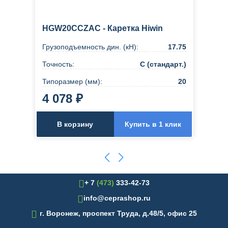
HGW20CCZAC - Каретка Hiwin
Грузоподъемность дин. (кН):
17.75
Точность:
C (стандарт.)
Типоразмер (мм):
20
4 078 ₽
В корзину
Купить в 1 клик
+ 7
(473)
333-42-73
info@ceprashop.ru

г. Воронеж, проспект Труда, д.48/5, офис 25