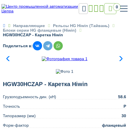

0

Направляющие
Рельсы HG Hiwin (Тайвань)
Блоки серии HG фланцевые (Hiwin)
HGW30HCZAP - Каретка Hiwin
Поделиться в:
HGW30HCZAP - Каретка Hiwin
Грузоподъемность дин. (кН)
58.6
Точность
Р
Типоразмер (мм)
30
Форм-фактор
фланцевый