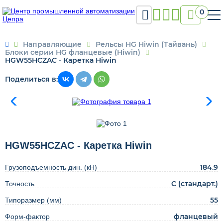

0
Направляющие
Рельсы HG Hiwin (Тайвань)

Блоки серии HG фланцевые (Hiwin)
HGW55HCZAC - Каретка Hiwin
Поделиться в:
HGW55HCZAC - Каретка Hiwin
184.9
Грузоподъемность дин. (кН)
C (стандарт.)
Точность
55
Типоразмер (мм)
фланцевый
Форм-фактор