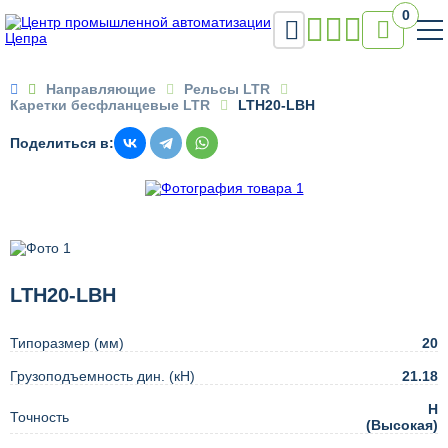
0


Направляющие
Рельсы LTR
Каретки бесфланцевые LTR
LTH20-LBH
Поделиться в:
LTH20-LBH
Типоразмер (мм)
20
Грузоподъемность дин. (кН)
21.18
H
Точность
(Высокая)