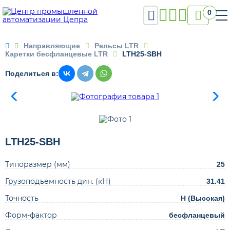

0

Направляющие
Рельсы LTR
Каретки бесфланцевые LTR
LTH25-SBH
Поделиться в:
LTH25-SBH
Типоразмер (мм)
25
Грузоподъемность дин. (кН)
31.41
Точность
H (Высокая)
Форм-фактор
бесфланцевый