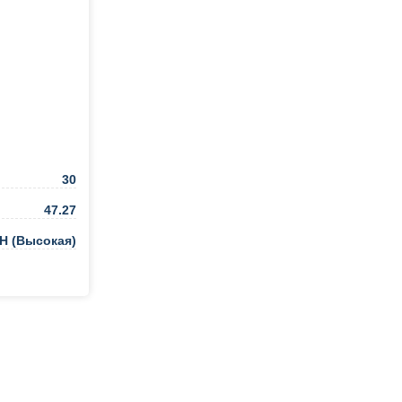
30
47.27
H (Высокая)
ть в 1 клик