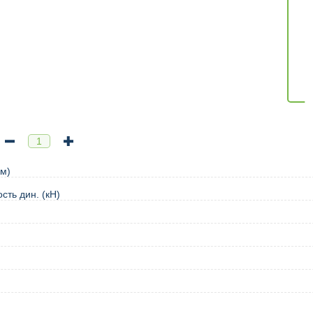
м)
сть дин. (кН)