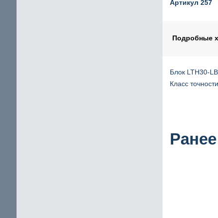
Артикул 257
Шаговый двигатель с повышенным крутящим мом
щие
IP65 Шаговый двигатель
Подробные х
Шаговые двигатели Stepline
Блок LTH30-LBH
Класс точности
кие
Ранее