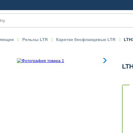
ляющие
Рельсы LTR
Каретки бесфланцевые LTR
LTH
OM
LT