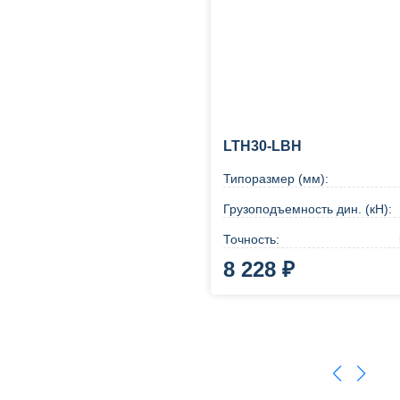
LTH30-LBH
Типоразмер (мм):
Грузоподъемность дин. (кН):
Точность:
8 228 ₽
В корзину
Купи