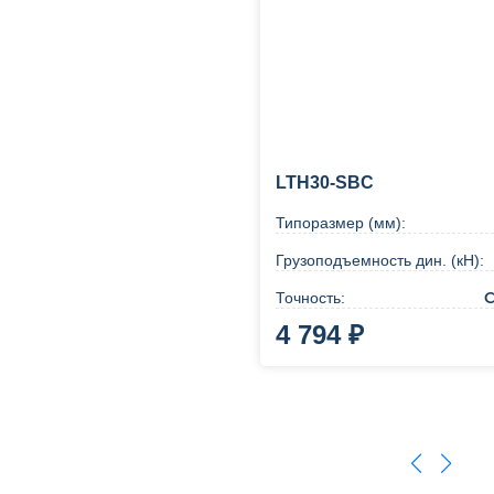
LTH30-SBC
Типоразмер (мм):
Грузоподъемность дин. (кН):
C
Точность:
4 794 ₽
В корзину
Купи