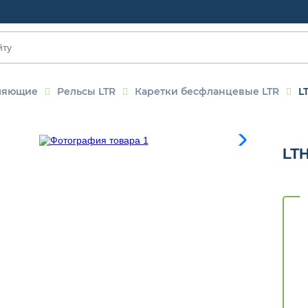
ляющие
Рельсы LTR
Каретки бесфланцевые LTR
L
OM
LT