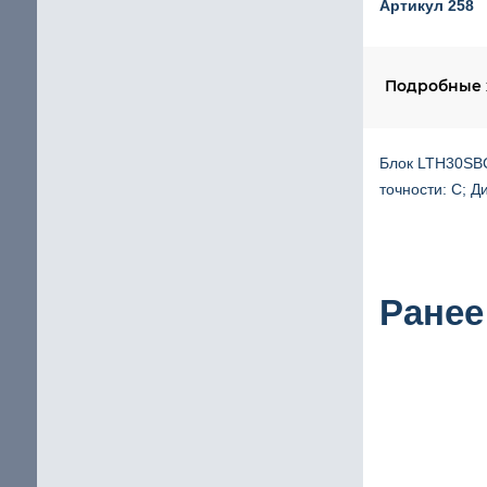
Артикул 258
Шаговый двигатель с повышенным крутящим 
IP65 Шаговый двигатель
щие
Подробные 
Шаговые двигатели Stepline
Блок LTH30SBC 
еские
точности: C; Д
Ранее