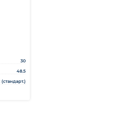
30
48.5
 (стандарт.)
ть в 1 клик