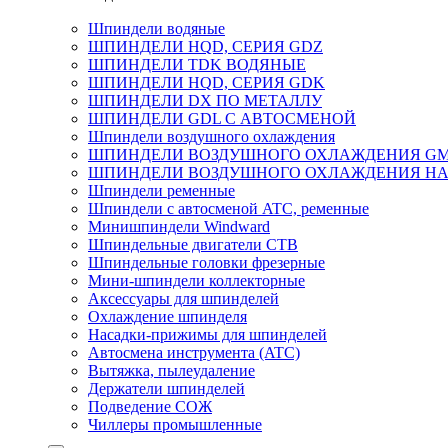
Шпиндели водяные
ШПИНДЕЛИ HQD, СЕРИЯ GDZ
ШПИНДЕЛИ TDK ВОДЯНЫЕ
ШПИНДЕЛИ HQD, СЕРИЯ GDK
ШПИНДЕЛИ DX ПО МЕТАЛЛУ
ШПИНДЕЛИ GDL С АВТОСМЕНОЙ
Шпиндели воздушного охлаждения
ШПИНДЕЛИ ВОЗДУШНОГО ОХЛАЖДЕНИЯ G
ШПИНДЕЛИ ВОЗДУШНОГО ОХЛАЖДЕНИЯ HA
Шпиндели ременные
Шпиндели с автосменой ATC, ременные
Минишпиндели Windward
Шпиндельные двигатели СТВ
Шпиндельные головки фрезерные
Мини-шпиндели коллекторные
Аксессуары для шпинделей
Охлаждение шпинделя
Насадки-прижимы для шпинделей
Автосмена инструмента (ATC)
Вытяжка, пылеудаление
Держатели шпинделей
Подведение СОЖ
Чиллеры промышленные