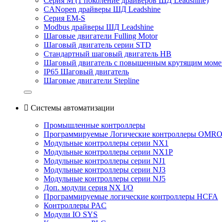
Серия M (1 поколение драйверов ШД Leadshine)
CANopen драйверы ШД Leadshine
Серия EM-S
Modbus драйверы ШД Leadshine
Шаговые двигатели Fulling Motor
Шаговый двигатель серии STD
Стандартный шаговый двигатель HB
Шаговый двигатель с повышенным крутящим мом
IP65 Шаговый двигатель
Шаговые двигатели Stepline

Системы автоматизации
Промышленные контроллеры
Программируемые Логические контроллеры OMR
Модульные контроллеры серии NX1
Модульные контроллеры серии NX1P
Модульные контроллеры серии NJ1
Модульные контроллеры серии NJ3
Модульные контроллеры серии NJ5
Доп. модули серия NX I/O
Программируемые логические контроллеры HCFA
Контроллеры PAC
Модули IO SYS