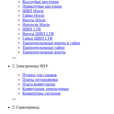
Косозубые шестерни
Прямозубые шестерни
ШВП Hiwin
Гайки Hiwin
Винты Hiwin
Ниппели Hiwin
ШВП LTR
Винты ШВП LTR
Гайки ШВП LTR
Трапецеидальные винты и гайки
Трапецеидальные гайки
Трапецеидальные винты

Электроника ЧПУ
Пульты для станков
Платы опторазвязки
Плата коммутации
Коммутация, переходники
Конвертеры сигналов

Сервопривод