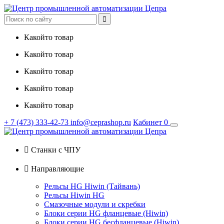

Какойто товар
Какойто товар
Какойто товар
Какойто товар
Какойто товар
+ 7
(473)
333-42-73
info@ceprashop.ru
Кабинет
0

Станки с ЧПУ

Направляющие
Рельсы HG Hiwin (Тайвань)
Рельсы Hiwin HG
Смазочные модули и скребки
Блоки серии HG фланцевые (Hiwin)
Блоки серии HG бесфланцевые (Hiwin)