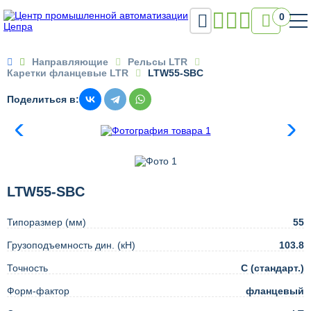

0

Направляющие
Рельсы LTR
Каретки фланцевые LTR
LTW55-SBC
Поделиться в:
LTW55-SBC
Типоразмер (мм)
55
Грузоподъемность дин. (кН)
103.8
Точность
C (стандарт.)
Форм-фактор
фланцевый