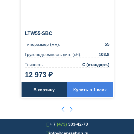
LTW55-SBC
Типоразмер (мм):
55
Грузоподъемность дин. (кН):
103.8
Точность:
C (стандарт.)
12 973 ₽
В корзину
Купить в 1 клик
+ 7
(473)
333-42-73
info@ceprashop.ru