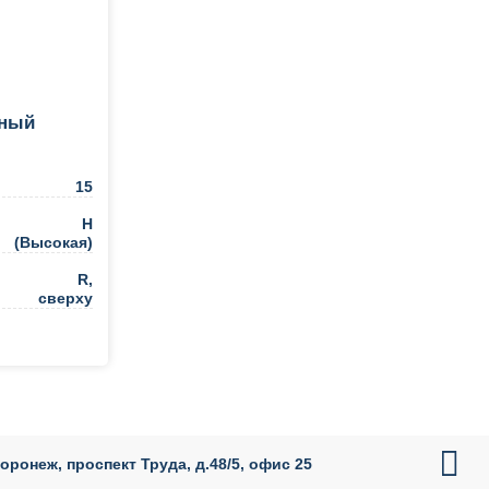
ьный
15
H
(Высокая)
R,
сверху
ть в 1 клик

Воронеж, проспект Труда, д.48/5, офис 25