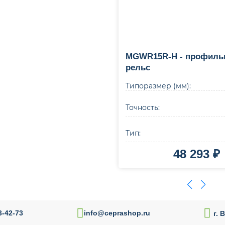
MGWR15R-H - профил
рельс
Типоразмер (мм):
Точность:
Тип:
48 293 ₽
В корзину
Купи

-42-73
info@ceprashop.ru
г. 