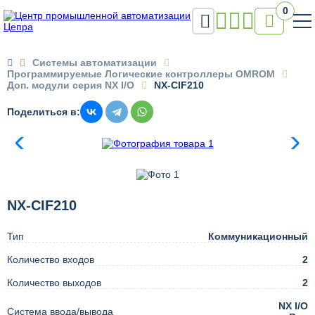
0


Системы автоматизации
Программируемые Логические контроллеры OMROM
Доп. модули серия NX I/O
NX-CIF210
Поделиться в:
NX-CIF210
Тип
Коммуникационный
Количество входов
2
Количество выходов
2
NX I/O
Система ввода/вывода