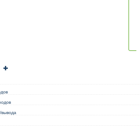
одов
ходов
/вывода