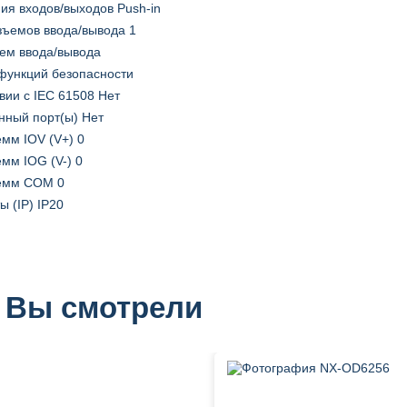
ия входов/выходов Push-in
зъемов ввода/вывода 1
ъем ввода/вывода
 функций безопасности
твии с IEC 61508 Нет
ный порт(ы) Нет
емм IOV (V+) 0
мм IOG (V-) 0
лемм COM 0
 (IP) IP20
 Вы смотрели