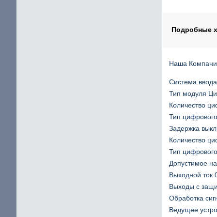
Шаговый двигатель с повышенным крутящим мом
щие
IP65 Шаговый двигатель
Подробные х
Шаговые двигатели Stepline
Наша Компани
Система ввода
кие
Тип модуля Ц
Количество ци
Тип цифрового
Задержка выкл
Количество ци
Тип цифровог
Допустимое на
Выходной ток 0
Выходы с защ
Обработка сиг
Ведущее устр