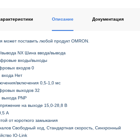
ентом
арактеристики
Описание
Документация
я может поставить любой продукт OMRON.
/вывода NX Шина ввода/вывода
ифровые входы/выходы
фровых входов 0
 входа Нет
ючения/включения 0,5-1,0 мс
фровых выходов 32
о выхода PNP
пряжение на выходе 15,0-28,8 В
,5 А
итой от короткого замыкания
налов Свободный ход, Стандартная скорость, Синхронный
ойство IO-Link