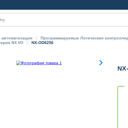
 автоматизации
Программируемые Логические контролл
ерия NX I/O
NX-OD6256
OM
NX