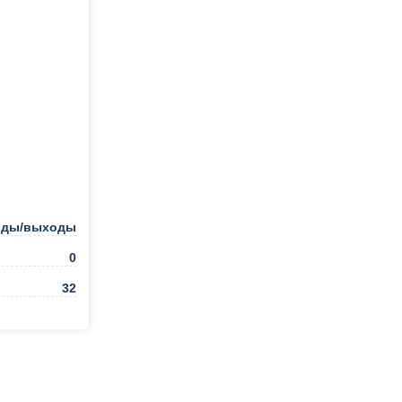
оды/выходы
0
32