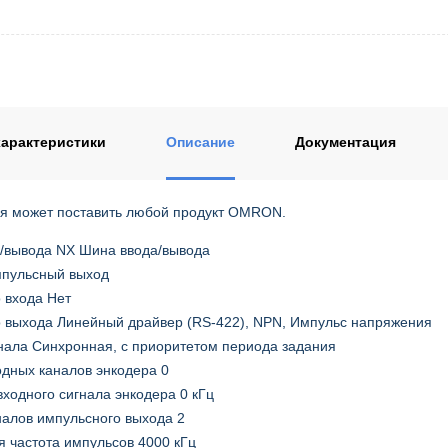
арактеристики
Описание
Документация
я может поставить любой продукт OMRON.
/вывода NX Шина ввода/вывода
мпульсный выход
 входа Нет
 выхода Линейный драйвер (RS-422), NPN, Импульс напряжения
нала Синхронная, с приоритетом периода задания
одных каналов энкодера 0
входного сигнала энкодера 0 кГц
налов импульсного выхода 2
я частота импульсов 4000 кГц