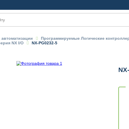
 автоматизации
Программируемые Логические контролл
ерия NX I/O
NX-PG0232-5
NX