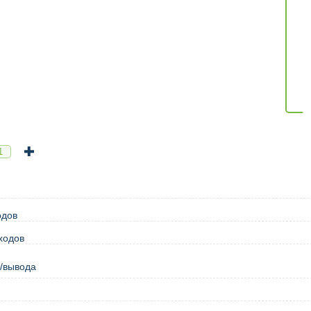
одов
ходов
/вывода