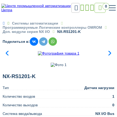

0

Системы автоматизации
Программируемые Логические контроллеры OMROM
Доп. модули серия NX I/O
NX-RS1201-K
Поделиться в:
NX-RS1201-K
Тип
Датчик нагрузки
Количество входов
1
Количество выходов
0
Система ввода/вывода
NX I/O Bus