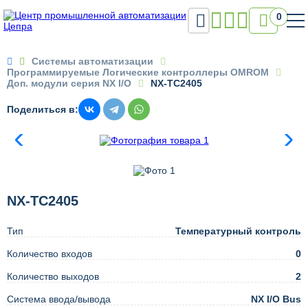

0

Системы автоматизации
Программируемые Логические контроллеры OMROM
Доп. модули серия NX I/O
NX-TC2405
Поделиться в:
NX-TC2405
Тип
Температурный контроль
Количество входов
0
Количество выходов
2
Система ввода/вывода
NX I/O Bus