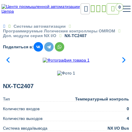

0

Системы автоматизации
Программируемые Логические контроллеры OMROM
Доп. модули серия NX I/O
NX-TC2407
Поделиться в:
NX-TC2407
Тип
Температурный контроль
Количество входов
0
Количество выходов
4
Система ввода/вывода
NX I/O Bus